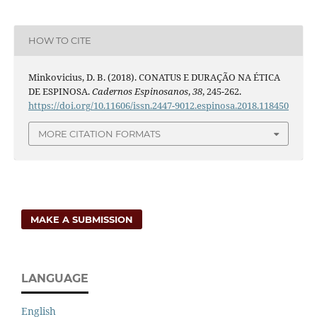
HOW TO CITE
Minkovicius, D. B. (2018). CONATUS E DURAÇÃO NA ÉTICA
DE ESPINOSA.
Cadernos Espinosanos
,
38
, 245-262.
https://doi.org/10.11606/issn.2447-9012.espinosa.2018.118450
MORE CITATION FORMATS
MAKE A SUBMISSION
LANGUAGE
English