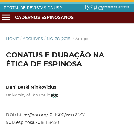
PORTAL DE REVISTAS DA USP
CADERNOS ESPINOSANOS
HOME
/
ARCHIVES
/
NO. 38 (2018)
/
Artigos
CONATUS E DURAÇÃO NA
ÉTICA DE ESPINOSA
Dani Barki Minkovicius
University of São Paulo
DOI:
https://doi.org/10.11606/issn.2447-
9012.espinosa.2018.118450