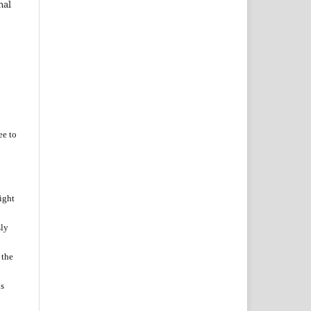
nal
ee to
ight
sly
 the
is