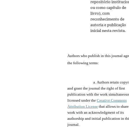
repositório institucio
ou como capítulo de
livro), com
reconhecimento de
autoria e publicação
inicial nesta revista.
Authors who publish
in
this journal agr
the following terms:
a.
Authors retain copyr
and grant the journal
the
right of first
publication with the work simultaneou
licensed under the
Creative Commons
Attribution License
that allows to share
work with an acknowledgment of its
authorship and
initial publication in th
journal.