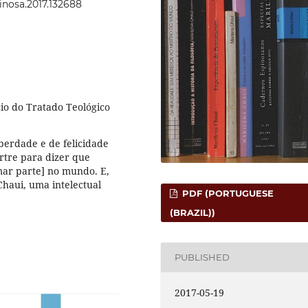
pinosa.2017.132688
cio do Tratado Teológico
iberdade e de felicidade
artre para dizer que
mar parte] no mundo. E,
haui, uma intelectual
PDF (PORTUGUESE
(BRAZIL))
PUBLISHED
2017-05-19