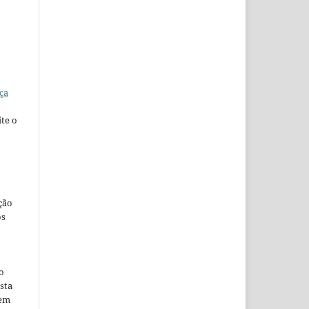
ça
te o
ção
os
o
sta
 em