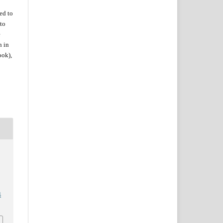
zed
to
to
e
h in
ook),
4