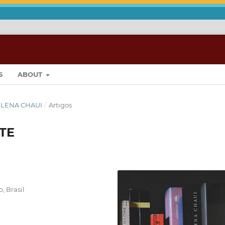
S
ABOUT
RILENA CHAUI
/
Artigos
TE
, Brasil