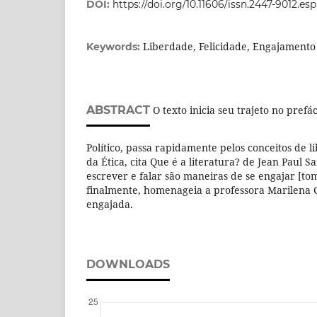
DOI:
https://doi.org/10.11606/issn.2447-9012.es
Liberdade, Felicidade, Engajamento
Keywords:
ABSTRACT
O texto inicia seu trajeto no prefá
Político, passa rapidamente pelos conceitos de l
da Ética, cita Que é a literatura? de Jean Paul S
escrever e falar são maneiras de se engajar [to
finalmente, homenageia a professora Marilena C
engajada.
DOWNLOADS