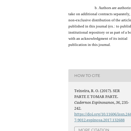
b.
Authors are a
uthori
take on additional contracts separately,
non-exclusive distribution of the
articl
published in this journal (ex.:
to
publis
institutional repository or as
part of
a b
with an acknowledgment of its initial
publication in this journal.
HOW TO CITE
Teixeira, R. O. (2017). SER
PARTE E TOMAR PARTE.
Cadernos Espinosanos
,
36
, 235-
242.
https://doi.org/10.11606/issn.24
7-9012.espinosa.2017.132688
MORE CITATION