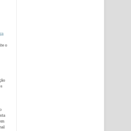
ça
te o
ção
os
o
sta
 em
nal