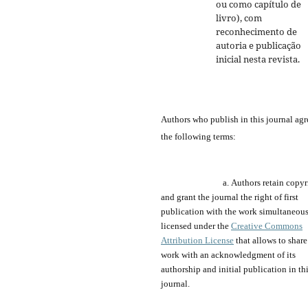
ou como capítulo de
livro), com
reconhecimento de
autoria e publicação
inicial nesta revista.
Authors who publish
in
this journal agr
the following terms:
a.
Authors retain copyr
and grant the journal
the
right of first
publication with the work simultaneou
licensed under the
Creative Commons
Attribution License
that allows to share
work with an acknowledgment of its
authorship and
initial publication in th
journal.