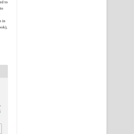
zed
to
to
e
h in
ook),
.
4