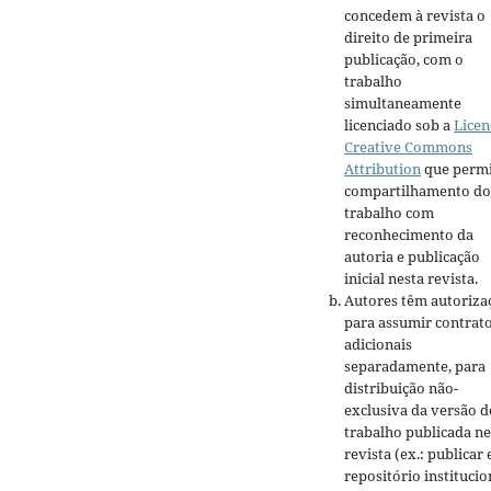
concedem à revista o
direito de primeira
publicação, com o
trabalho
simultaneamente
licenciado sob a
Licen
Creative Commons
Attribution
que permi
compartilhamento do
trabalho com
reconhecimento da
autoria e publicação
inicial nesta revista.
Autores têm autoriza
para assumir contrat
adicionais
separadamente, para
distribuição não-
exclusiva da versão d
trabalho publicada ne
revista (ex.: publicar
repositório institucio