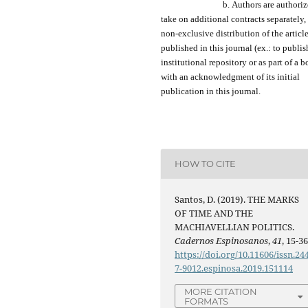
b.
Authors are a
uthori
take on additional contracts separately,
non-exclusive distribution of the
articl
published in this journal (ex.:
to
publis
institutional repository or as
part of
a b
with an acknowledgment of its initial
publication in this journal.
HOW TO CITE
Santos, D. (2019). THE MARKS
OF TIME AND THE
MACHIAVELLIAN POLITICS.
Cadernos Espinosanos
,
41
, 15-36
https://doi.org/10.11606/issn.24
7-9012.espinosa.2019.151114
MORE CITATION
FORMATS