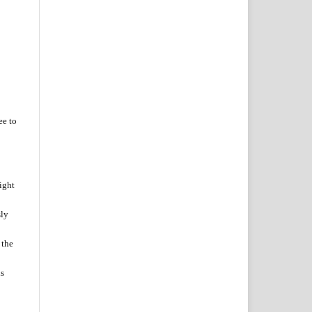
ee to
ight
sly
 the
is