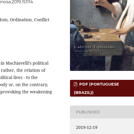
inosa.2019.151114
dom, Ordination, Conflict
n Machiavelli’s political
rather, the relation of
tical lives - to the
PDF (PORTUGUESE
body or, on the contrary,
us provoking the weakening
(BRAZIL))
PUBLISHED
2019-12-19