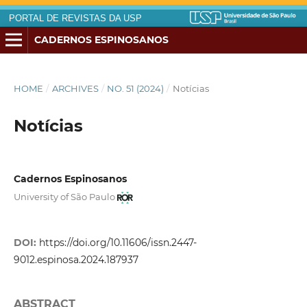
PORTAL DE REVISTAS DA USP
CADERNOS ESPINOSANOS
HOME
/
ARCHIVES
/
NO. 51 (2024)
/
Notícias
Notícias
Cadernos Espinosanos
University of São Paulo
DOI:
https://doi.org/10.11606/issn.2447-
9012.espinosa.2024.187937
ABSTRACT