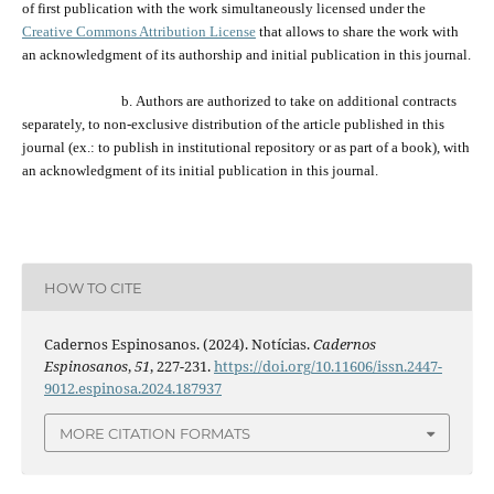
of first publication with the work simultaneously licensed under the
Creative Commons Attribution License
that allows to share the work with
an acknowledgment of its
authorship and
initial publication in this journal.
b.
Authors are a
uthorized
to take on additional contracts
separately,
to
non-exclusive distribution of the
article
published in this
journal (ex.:
to
publish in institutional repository or as
part of
a book), with
an acknowledgment of its initial publication in this journal.
HOW TO CITE
Cadernos Espinosanos. (2024). Notícias.
Cadernos
Espinosanos
,
51
, 227-231.
https://doi.org/10.11606/issn.2447-
9012.espinosa.2024.187937
MORE CITATION FORMATS