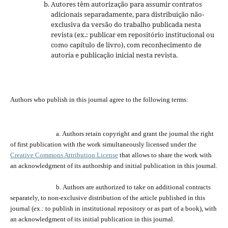
Autores têm autorização para assumir contratos
adicionais separadamente, para distribuição não-
exclusiva da versão do trabalho publicada nesta
revista (ex.: publicar em repositório institucional ou
como capítulo de livro), com reconhecimento de
autoria e publicação inicial nesta revista.
Authors who publish
in
this journal agree to the following terms:
a.
Authors retain copyright and grant the journal
the
right
of first publication with the work simultaneously licensed under the
Creative Commons Attribution License
that allows to share the work with
an acknowledgment of its
authorship and
initial publication in this journal.
b.
Authors are a
uthorized
to take on additional contracts
separately,
to
non-exclusive distribution of the
article
published in this
journal (ex.:
to
publish in institutional repository or as
part of
a book), with
an acknowledgment of its initial publication in this journal.