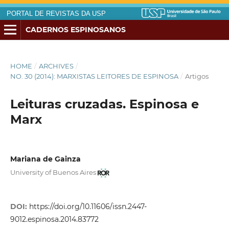
PORTAL DE REVISTAS DA USP
CADERNOS ESPINOSANOS
HOME
/
ARCHIVES
/
NO. 30 (2014): MARXISTAS LEITORES DE ESPINOSA
/
Artigos
Leituras cruzadas. Espinosa e
Marx
Mariana de Gainza
University of Buenos Aires
DOI:
https://doi.org/10.11606/issn.2447-
9012.espinosa.2014.83772