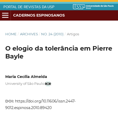
PORTAL DE REVISTAS DA USP
CADERNOS ESPINOSANOS
HOME
/
ARCHIVES
/
NO. 24 (2010)
/
Artigos
O elogio da tolerância em Pierre
Bayle
Maria Cecília Almeida
University of São Paulo
DOI:
https://doi.org/10.11606/issn.2447-
9012.espinosa.2010.89420