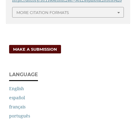
https://doi.org/10.11606/issn.2447-9012.espinosa.2010.89420
MORE CITATION FORMATS
MAKE A SUBMISSION
LANGUAGE
English
español
français
português