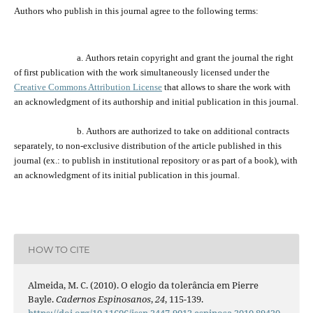
Authors who publish
in
this journal agree to the following terms:
a.
Authors retain copyright and grant the journal
the
right
of first publication with the work simultaneously licensed under the
Creative Commons Attribution License
that allows to share the work with
an acknowledgment of its
authorship and
initial publication in this journal.
b.
Authors are a
uthorized
to take on additional contracts
separately,
to
non-exclusive distribution of the
article
published in this
journal (ex.:
to
publish in institutional repository or as
part of
a book), with
an acknowledgment of its initial publication in this journal.
HOW TO CITE
Almeida, M. C. (2010). O elogio da tolerância em Pierre
Bayle.
Cadernos Espinosanos
,
24
, 115-139.