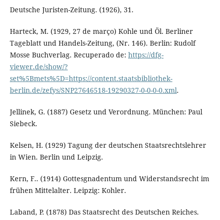
Deutsche Juristen-Zeitung. (1926), 31.
Harteck, M. (1929, 27 de março) Kohle und Öl. Berliner
Tageblatt und Handels-Zeitung, (Nr. 146). Berlin: Rudolf
Mosse Buchverlag. Recuperado de:
https://dfg-
viewer.de/show/?
set%5Bmets%5D=https://content.staatsbibliothek-
berlin.de/zefys/SNP27646518-19290327-0-0-0-0.xml
.
Jellinek, G. (1887) Gesetz und Verordnung. München: Paul
Siebeck.
Kelsen, H. (1929) Tagung der deutschen Staatsrechtslehrer
in Wien. Berlin und Leipzig.
Kern, F.. (1914) Gottesgnadentum und Widerstandsrecht im
frühen Mittelalter. Leipzig: Kohler.
Laband, P. (1878) Das Staatsrecht des Deutschen Reiches.