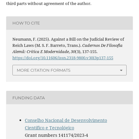
third parts without agreement of the author.
HOW TO CITE
Neumann, F. (2025). Against a Bill on the Judicial Review of
Reich Laws (M. S. F. Barreto, Trans.).
Cadernos De Filosofia
Alemã: Crítica E Modernidade
,
30
(3), 137-155.
https://doi.org/10.11606/issn.2318-9800.v30i3p137-155
MORE CITATION FORMATS
FUNDING DATA
Conselho Nacional de Desenvolvimento
Científico e Tecnológico
Grant numbers 141174/2023-4