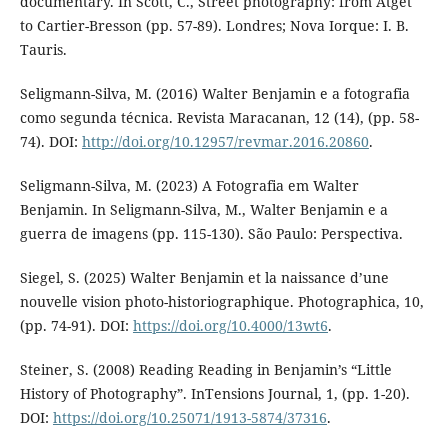
documentary. In Scott, C., Street photography: from Atget
to Cartier-Bresson (pp. 57-89). Londres; Nova Iorque: I. B.
Tauris.
Seligmann-Silva, M. (2016) Walter Benjamin e a fotografia
como segunda técnica. Revista Maracanan, 12 (14), (pp. 58-
74). DOI:
http://doi.org/10.12957/revmar.2016.20860
.
Seligmann-Silva, M. (2023) A Fotografia em Walter
Benjamin. In Seligmann-Silva, M., Walter Benjamin e a
guerra de imagens (pp. 115-130). São Paulo: Perspectiva.
Siegel, S. (2025) Walter Benjamin et la naissance d’une
nouvelle vision photo-historiographique. Photographica, 10,
(pp. 74-91). DOI:
https://doi.org/10.4000/13wt6
.
Steiner, S. (2008) Reading Reading in Benjamin’s “Little
History of Photography”. InTensions Journal, 1, (pp. 1-20).
DOI:
https://doi.org/10.25071/1913-5874/37316
.