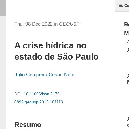
Co
Thu, 08 Dec 2022 in
GEOUSP
R
M
A crise hídrica no
estado de São Paulo
Julio Cerqueira Cesar, Neto
DOI:
10.11606/issn.2179-
0892.geousp.2015.101113
Resumo