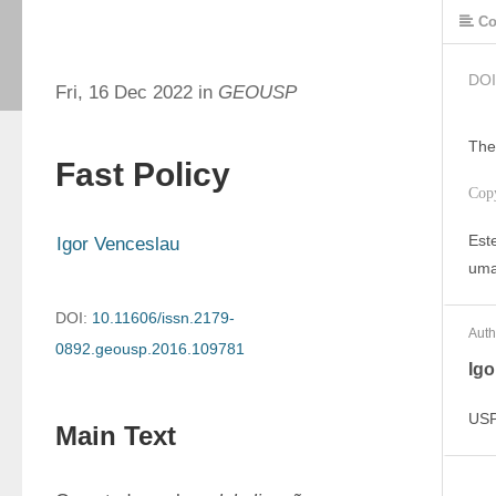
Co
DOI
Fri, 16 Dec 2022 in
GEOUSP
The
Fast Policy
Cop
Est
Igor Venceslau
uma
DOI:
10.11606/issn.2179-
Auth
0892.geousp.2016.109781
Igo
US
Main Text