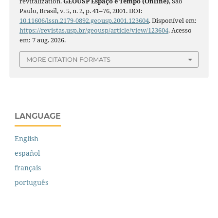
revitalization.
GEOUSP Espaço e Tempo (Online)
, São
Paulo, Brasil, v. 5, n. 2, p. 41–76, 2001. DOI:
10.11606/issn.2179-0892.geousp.2001.123604
. Disponível em:
https://revistas.usp.br/geousp/article/view/123604
. Acesso
em: 7 aug. 2026.
MORE CITATION FORMATS
LANGUAGE
English
español
français
português