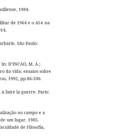
iliense, 1984.
itar de 1964 e o AI-e na
014.
rbárie. São Paulo:
 In: D’INCAO, M. A.;
tro da vida: ensaios sobre
as, 1992, pp.86-100.
à faire la guerre. Paris:
talização no campo e a
 de um lugar. 1985.
culdade de Filosofia,