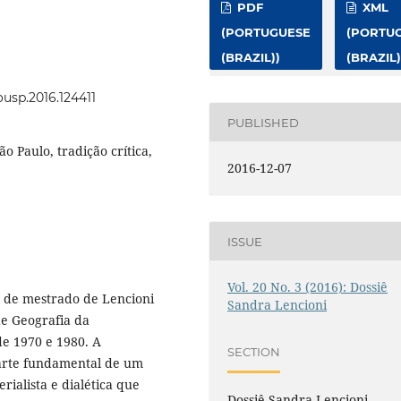
PDF
XML
(PORTUGUESE
(PORTU
(BRAZIL))
(BRAZIL)
ousp.2016.124411
PUBLISHED
o Paulo, tradição crítica,
2016-12-07
ISSUE
Vol. 20 No. 3 (2016): Dossiê
ão de mestrado de Lencioni
Sandra Lencioni
e Geografia da
e 1970 e 1980. A
SECTION
parte fundamental de um
ialista e dialética que
Dossiê Sandra Lencioni