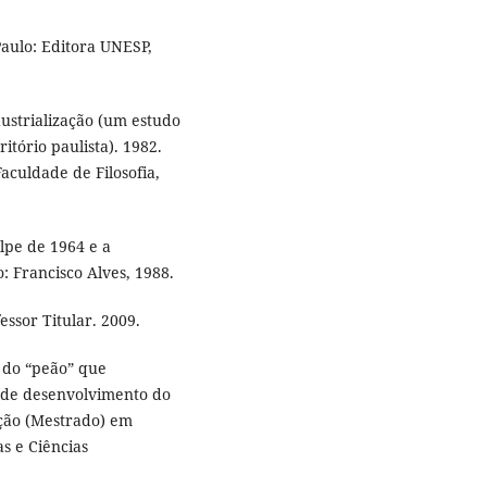
Paulo: Editora UNESP,
strialização (um estudo
tório paulista). 1982.
culdade de Filosofia,
lpe de 1964 e a
: Francisco Alves, 1988.
ssor Titular. 2009.
 do “peão” que
 de desenvolvimento do
ação (Mestrado) em
s e Ciências