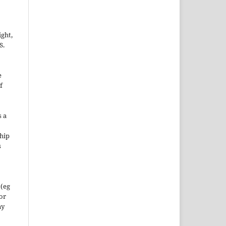
ight,
S.
e
f
s a
hip
s
 (eg
 or
ny