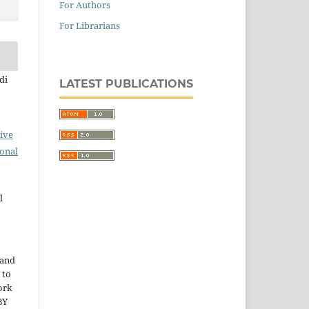
For Authors
For Librarians
di
LATEST PUBLICATIONS
ive
ional
l
 and
 to
ork
BY