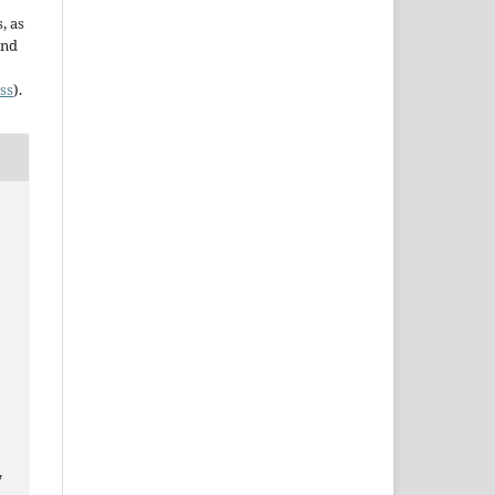
, as
and
ss
).
a
7