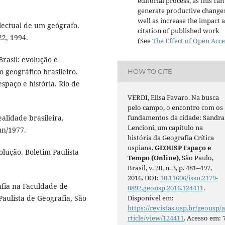
editorial process, as this can
generate productive changes
well as increase the impact 
lectual de um geógrafo.
citation of published work
22, 1994.
(See
The Effect of Open Acce
rasil: evolução e
 geográfico brasileiro.
HOW TO CITE
spaço e história. Rio de
VERDI, Elisa Favaro. Na busca
pelo campo, o encontro com os
fundamentos da cidade: Sandra
lidade brasileira.
Lencioni, um capítulo na
un/1977.
história da Geografia Crítica
uspiana.
GEOUSP Espaço e
lução. Boletim Paulista
Tempo (Online)
, São Paulo,
Brasil, v. 20, n. 3, p. 481–497,
2016. DOI:
10.11606/issn.2179-
afia na Faculdade de
0892.geousp.2016.124411
.
Disponível em:
Paulista de Geografia, São
https://revistas.usp.br/geousp/
rticle/view/124411
. Acesso em: 