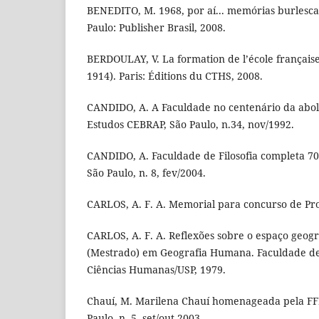
BENEDITO, M. 1968, por aí... memórias burlescas
Paulo: Publisher Brasil, 2008.
BERDOULAY, V. La formation de l’école français
1914). Paris: Éditions du CTHS, 2008.
CANDIDO, A. A Faculdade no centenário da abol
Estudos CEBRAP, São Paulo, n.34, nov/1992.
CANDIDO, A. Faculdade de Filosofia completa 7
São Paulo, n. 8, fev/2004.
CARLOS, A. F. A. Memorial para concurso de Prof
CARLOS, A. F. A. Reflexões sobre o espaço geogr
(Mestrado) em Geografia Humana. Faculdade de F
Ciências Humanas/USP, 1979.
Chauí, M. Marilena Chauí homenageada pela F
Paulo, n. 5, set/out 2003.