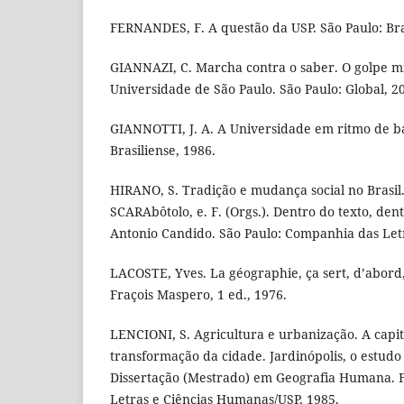
FERNANDES, F. A questão da USP. São Paulo: Bras
GIANNAZI, C. Marcha contra o saber. O golpe mil
Universidade de São Paulo. São Paulo: Global, 2
GIANNOTTI, J. A. A Universidade em ritmo de ba
Brasiliense, 1986.
HIRANO, S. Tradição e mudança social no Brasil.
SCARAbôtolo, e. F. (Orgs.). Dentro do texto, den
Antonio Candido. São Paulo: Companhia das Letr
LACOSTE, Yves. La géographie, ça sert, d’abord, 
Fraçois Maspero, 1 ed., 1976.
LENCIONI, S. Agricultura e urbanização. A capi
transformação da cidade. Jardinópolis, o estudo
Dissertação (Mestrado) em Geografia Humana. Fa
Letras e Ciências Humanas/USP, 1985.