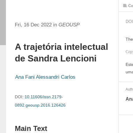
Co
DOI
Fri, 16 Dec 2022 in
GEOUSP
The
A trajetória intelectual
Cop
de Sandra Lencioni
Est
uma
Ana Fani Alessandri Carlos
Auth
DOI:
10.11606/issn.2179-
Ana
0892.geousp.2016.126426
Main Text