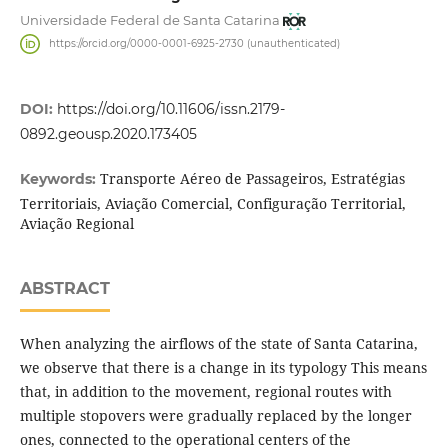
Universidade Federal de Santa Catarina
https://orcid.org/0000-0001-6925-2730 (unauthenticated)
DOI:
https://doi.org/10.11606/issn.2179-
0892.geousp.2020.173405
Transporte Aéreo de Passageiros, Estratégias
Keywords:
Territoriais, Aviação Comercial, Configuração Territorial,
Aviação Regional
ABSTRACT
When analyzing the airflows of the state of Santa Catarina,
we observe that there is a change in its typology This means
that, in addition to the movement, regional routes with
multiple stopovers were gradually replaced by the longer
ones, connected to the operational centers of the