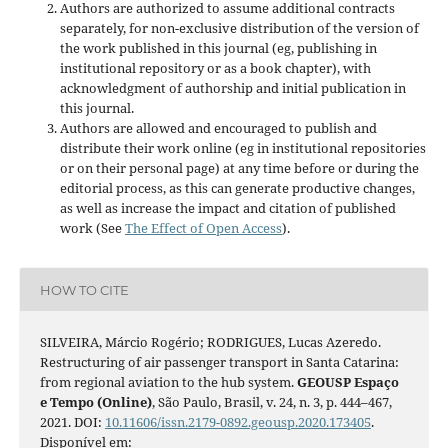
Authors are authorized to assume additional contracts
separately, for non-exclusive distribution of the version of
the work published in this journal (eg, publishing in
institutional repository or as a book chapter), with
acknowledgment of authorship and initial publication in
this journal.
Authors are allowed and encouraged to publish and
distribute their work online (eg in institutional repositories
or on their personal page) at any time before or during the
editorial process, as this can generate productive changes,
as well as increase the impact and citation of published
work (See
The Effect of Open Access
).
HOW TO CITE
SILVEIRA, Márcio Rogério; RODRIGUES, Lucas Azeredo.
Restructuring of air passenger transport in Santa Catarina:
from regional aviation to the hub system.
GEOUSP Espaço
e Tempo (Online)
, São Paulo, Brasil, v. 24, n. 3, p. 444–467,
2021. DOI:
10.11606/issn.2179-0892.geousp.2020.173405
.
Disponível em: