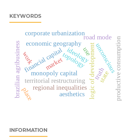
KEYWORDS
corporate urbanization
road mode
productive consumption
economic geography
brazilian agribusiness
unconscious
logic of development
use
ideology
financial capital
work
topology
market
truth
monopoly capital
state
territorial restructuring
regional inequalities
place
aesthetics
INFORMATION