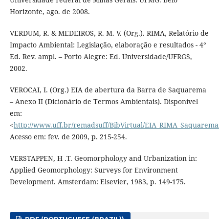
Horizonte, ago. de 2008.
VERDUM, R. & MEDEIROS, R. M. V. (Org.). RIMA, Relatório de
Impacto Ambiental: Legislação, elaboração e resultados - 4°
Ed. Rev. ampl. – Porto Alegre: Ed. Universidade/UFRGS,
2002.
VEROCAI, I. (Org.) EIA de abertura da Barra de Saquarema
– Anexo II (Dicionário de Termos Ambientais). Disponível
em:
<
http://www.uff.br/remadsuff/BibVirtual/EIA_RIMA_Saquarem
Acesso em: fev. de 2009, p. 215-254.
VERSTAPPEN, H .T. Geomorphology and Urbanization in:
Applied Geomorphology: Surveys for Environment
Development. Amsterdam: Elsevier, 1983, p. 149-175.
PDF (PORTUGUESE (BRAZIL))