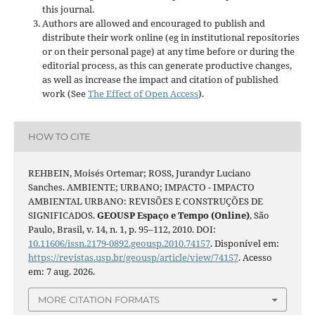
this journal.
Authors are allowed and encouraged to publish and
distribute their work online (eg in institutional repositories
or on their personal page) at any time before or during the
editorial process, as this can generate productive changes,
as well as increase the impact and citation of published
work (See
The Effect of Open Access
).
HOW TO CITE
REHBEIN, Moisés Ortemar; ROSS, Jurandyr Luciano
Sanches. AMBIENTE; URBANO; IMPACTO - IMPACTO
AMBIENTAL URBANO: REVISÕES E CONSTRUÇÕES DE
SIGNIFICADOS.
GEOUSP Espaço e Tempo (Online)
, São
Paulo, Brasil, v. 14, n. 1, p. 95–112, 2010. DOI:
10.11606/issn.2179-0892.geousp.2010.74157
. Disponível em:
https://revistas.usp.br/geousp/article/view/74157
. Acesso
em: 7 aug. 2026.
MORE CITATION FORMATS