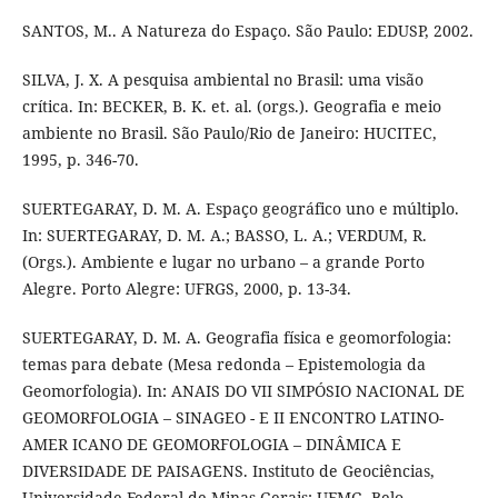
SANTOS, M.. A Natureza do Espaço. São Paulo: EDUSP, 2002.
SILVA, J. X. A pesquisa ambiental no Brasil: uma visão
crítica. In: BECKER, B. K. et. al. (orgs.). Geografia e meio
ambiente no Brasil. São Paulo/Rio de Janeiro: HUCITEC,
1995, p. 346-70.
SUERTEGARAY, D. M. A. Espaço geográfico uno e múltiplo.
In: SUERTEGARAY, D. M. A.; BASSO, L. A.; VERDUM, R.
(Orgs.). Ambiente e lugar no urbano – a grande Porto
Alegre. Porto Alegre: UFRGS, 2000, p. 13-34.
SUERTEGARAY, D. M. A. Geografia física e geomorfologia:
temas para debate (Mesa redonda – Epistemologia da
Geomorfologia). In: ANAIS DO VII SIMPÓSIO NACIONAL DE
GEOMORFOLOGIA – SINAGEO - E II ENCONTRO LATINO-
AMER ICANO DE GEOMORFOLOGIA – DINÂMICA E
DIVERSIDADE DE PAISAGENS. Instituto de Geociências,
Universidade Federal de Minas Gerais: UFMG. Belo