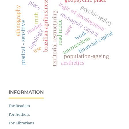
brazilian agribusiness
place
logic of development
psychic reality
ethnography
territorial restructuring
monopoly capital
truth
road mode
praticai - sensitive
market
state
topology
work
financial capital
unconscious
use
population-ageing
aesthetics
INFORMATION
For Readers
For Authors
For Librarians