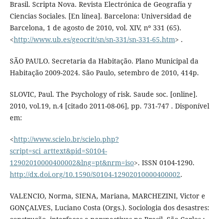
Brasil. Scripta Nova. Revista Electrónica de Geografía y
Ciencias Sociales. [En línea]. Barcelona: Universidad de
Barcelona, 1 de agosto de 2010, vol. XIV, nº 331 (65).
<
http://www.ub.es/geocrit/sn/sn-331/sn-331-65.htm
> .
SÃO PAULO. Secretaria da Habitação. Plano Municipal da
Habitação 2009-2024. São Paulo, setembro de 2010, 414p.
SLOVIC, Paul. The Psychology of risk. Saude soc. [online].
2010, vol.19, n.4 [citado 2011-08-06], pp. 731-747 . Disponível
em:
<
http://www.scielo.br/scielo.php?
script=sci_arttext&pid=S0104-
12902010000400002&lng=pt&nrm=iso
>. ISSN 0104-1290.
http://dx.doi.org/10.1590/S0104-12902010000400002
.
VALENCIO, Norma, SIENA, Mariana, MARCHEZINI, Victor e
GONÇALVES, Luciano Costa (Orgs.). Sociologia dos desastres: