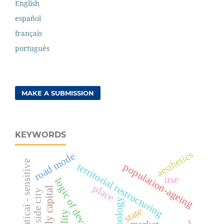
English
español
français
português
MAKE A SUBMISSION
KEYWORDS
aesthetics
road mode
praticai - sensitive
territorial restructuring
population-ageing
use
logic of development
place
monopoly capital
countryside city
topology
state