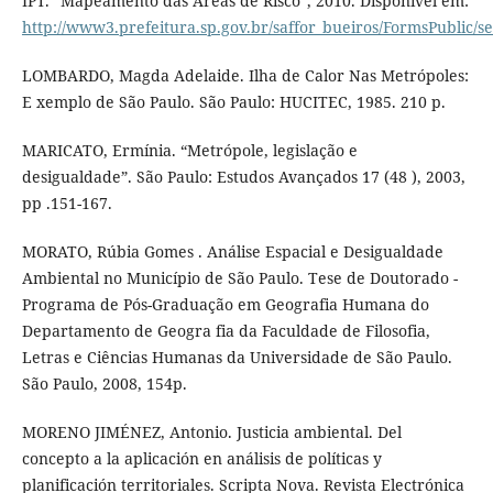
IPT. “Mapeamento das Áreas de Risco”, 2010. Disponível em:
http://www3.prefeitura.sp.gov.br/saffor_bueiros/FormsPublic/s
LOMBARDO, Magda Adelaide. Ilha de Calor Nas Metrópoles:
E xemplo de São Paulo. São Paulo: HUCITEC, 1985. 210 p.
MARICATO, Ermínia. “Metrópole, legislação e
desigualdade”. São Paulo: Estudos Avançados 17 (48 ), 2003,
pp .151-167.
MORATO, Rúbia Gomes . Análise Espacial e Desigualdade
Ambiental no Município de São Paulo. Tese de Doutorado -
Programa de Pós-Graduação em Geografia Humana do
Departamento de Geogra fia da Faculdade de Filosofia,
Letras e Ciências Humanas da Universidade de São Paulo.
São Paulo, 2008, 154p.
MORENO JIMÉNEZ, Antonio. Justicia ambiental. Del
concepto a la aplicación en análisis de políticas y
planificación territoriales. Scripta Nova. Revista Electrónica