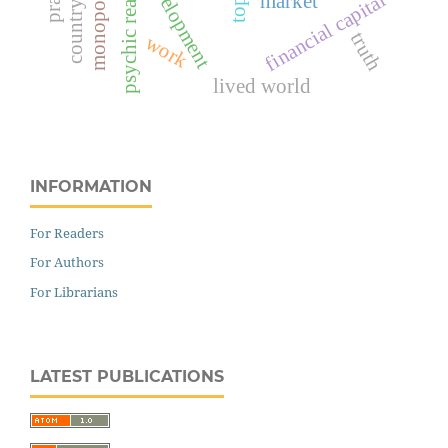
psychic reality
financial capital
market
truth
work
lived world
INFORMATION
For Readers
For Authors
For Librarians
LATEST PUBLICATIONS