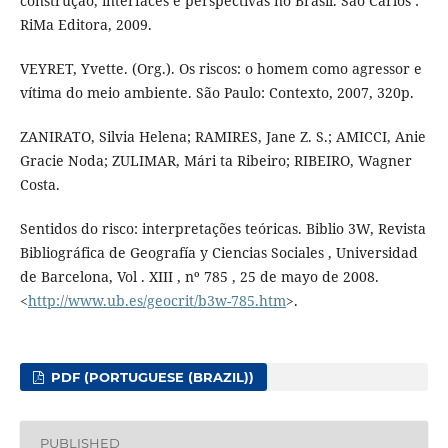
construção, interfaces e perspectivas no Brasil. São Carlos :
RiMa Editora, 2009.
VEYRET, Yvette. (Org.). Os riscos: o homem como agressor e
vítima do meio ambiente. São Paulo: Contexto, 2007, 320p.
ZANIRATO, Silvia Helena; RAMIRES, Jane Z. S.; AMICCI, Anie
Gracie Noda; ZULIMAR, Mári ta Ribeiro; RIBEIRO, Wagner
Costa.
Sentidos do risco: interpretações teóricas. Biblio 3W, Revista
Bibliográfica de Geografía y Ciencias Sociales , Universidad
de Barcelona, Vol . XIII , nº 785 , 25 de mayo de 2008.
<
http://www.ub.es/geocrit/b3w-785.htm
>.
PDF (PORTUGUESE (BRAZIL))
PUBLISHED