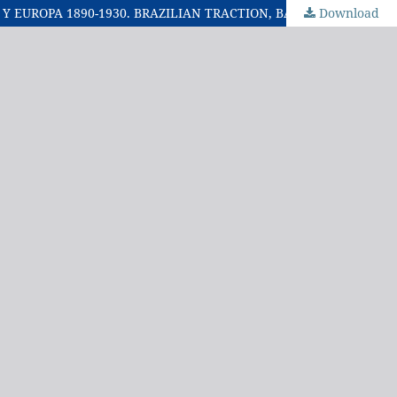
Download
SIMPOSIO INTERNACIONAL : GLOBALIZACIÓN, INNOVACIÓN, Y CONSTRUCCIÓN DE REDES TÉCNICAS URBANAS EN AMÉRICA Y EUROPA 1890-1930. BRAZILIAN TRACTION, BARCELONA TRACTION Y OTROS CONGLOMERADOS FINANCIEROS Y TECNICOS