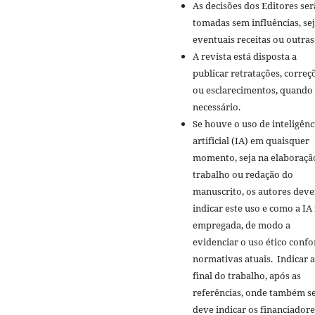
As decisões dos Editores se
tomadas sem influências, se
eventuais receitas ou outras
A revista está disposta a
publicar retratações, correç
ou esclarecimentos, quando
necessário.
Se houve o uso de inteligênc
artificial (IA) em quaisquer
momento, seja na elaboraçã
trabalho ou redação do
manuscrito, os autores dev
indicar este uso e como a IA 
empregada, de modo a
evidenciar o uso ético conf
normativas atuais. Indicar 
final do trabalho, após as
referências, onde também s
deve indicar os financiadore