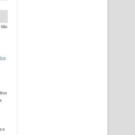
 São
ive
itos
a
a a