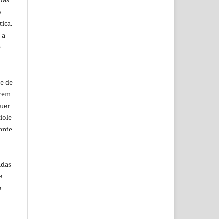
das
o
tica.
 a
e
 e de
urem
quer
iole
rante
idas
e
e