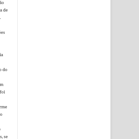
rão
ja de
.
ões
ia
o do
em
foi
orme
ao
e
s, se