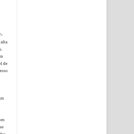
d+
alta
s.
um
l de
cesso
zam
com
se