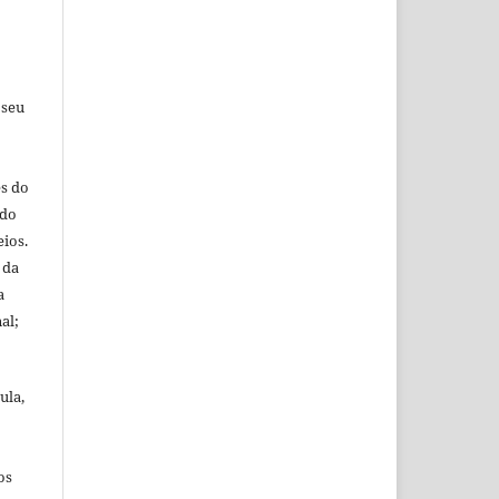
.
 seu
es do
 do
ios.
 da
a
al;
ula,
os