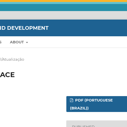
ND DEVELOPMENT
S
ABOUT
l/Atualização
RACE
PDF (PORTUGUESE
(BRAZIL))
PUBLISHED