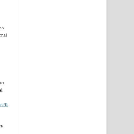
ho
rnal
OPE
al
rg/fi
re