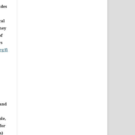
ides
cal
they
of
rs
rg/fi
 and
le,
for
s)