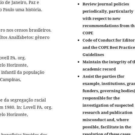
Rio de Janeiro, Paz e
Review journal policies
o Paulo uma história.
periodically, particularly
with respect to new
recommendations from th
ro nos censos brasileiros.
COPE
ltos Analfabetos: gênero
Code of Conduct for Editor
and the COPE Best Practice
Guidelines
vell PA. org.
Maintain the integrity of t
elo Horizonte,
academic record
infantil da população
Assist the parties (for
. Campinas,
example, institutions, gra
funders, governing bodies
responsible for the
se da segregação racial
investigation of suspected
 1980. In: Lovell PA. org.
research and publication
elo Horizonte,
misconduct and, where
possible, facilitate in the
resolution of these cases
beneficias líquidos dos