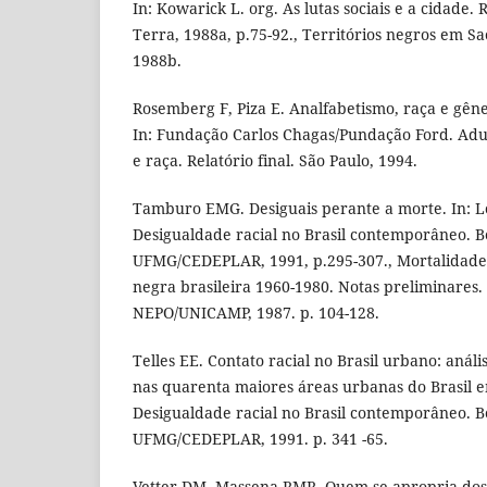
In: Kowarick L. org. As lutas sociais e a cidade. 
Terra, 1988a, p.75-92., Territórios negros em Sa
1988b.
Rosemberg F, Piza E. Analfabetismo, raça e gêne
In: Fundação Carlos Chagas/Pundação Ford. Adu
e raça. Relatório final. São Paulo, 1994.
Tamburo EMG. Desiguais perante a morte. In: Lo
Desigualdade racial no Brasil contemporâneo. B
UFMG/CEDEPLAR, 1991, p.295-307., Mortalidade 
negra brasileira 1960-1980. Notas preliminares
NEPO/UNICAMP, 1987. p. 104-128.
Telles EE. Contato racial no Brasil urbano: análi
nas quarenta maiores áreas urbanas do Brasil em
Desigualdade racial no Brasil contemporâneo. B
UFMG/CEDEPLAR, 1991. p. 341 -65.
Vetter DM, Massena RMR. Quem se apropria dos 