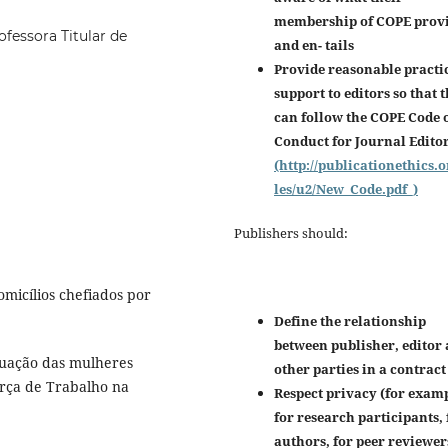
membership of COPE prov
fessora Titular de
and en-
tails
Provide reasonable practi
support to editors so that 
can follow the COPE Code 
Conduct for Journal Edito
(http://publicationethics.o
les/u2/New_Code.pdf_)
Publishers should:
micílios chefiados por
Define the relationship
between publisher, editor
tuação das mulheres
other parties in a contract
orça de Trabalho na
Respect privacy (for examp
for research participants, 
authors, for peer reviewer