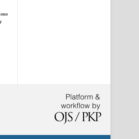
ions
y