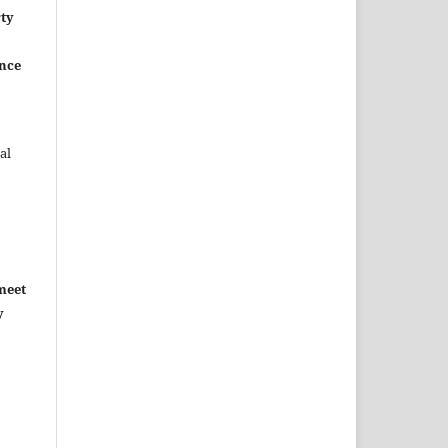
rty
ence
al
meet
y