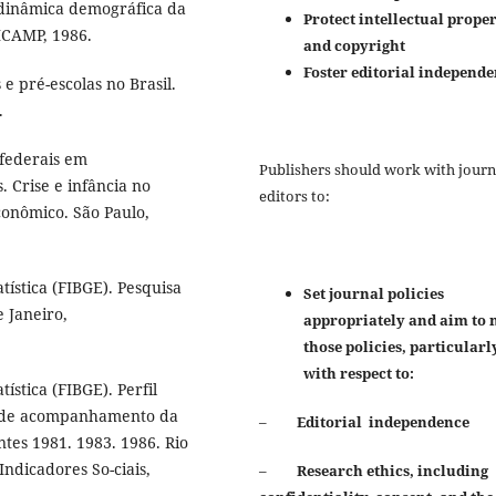
 dinâmica demográfica da
Protect intellectual prope
ICAMP, 1986.
and copyright
Foster editorial independ
 pré-escolas no Brasil.
.
 federais em
Publishers should work with journ
. Crise e infância no
editors to:
conômico. São Paulo,
tística (FIBGE). Pesquisa
Set journal policies
e Janeiro,
appropriately and aim to 
those policies, particularl
with respect to:
ística (FIBGE). Perfil
ema de acompanhamento da
–
Editorial independence
ntes 1981. 1983. 1986. Rio
Indicadores So-ciais,
–
Research ethics, including