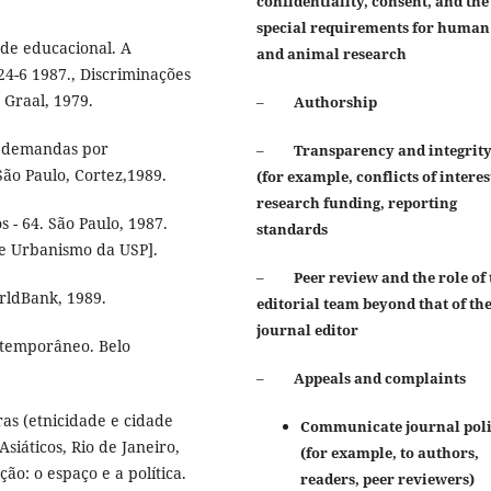
confidentiality, consent, and the
special requirements for human
de educacional. A
and animal
research
24-6 1987., Discriminações
, Graal, 1979.
–
Authorship
s: demandas por
–
Transparency and integrit
ão Paulo, Cortez,1989.
(for example, conflicts of interes
research funding, reporting
 - 64. São Paulo, 1987.
standards
 e Urbanismo da USP].
–
Peer review and the role of 
orldBank, 1989.
editorial team beyond that of th
journal editor
ontemporâneo. Belo
–
Appeals and complaints
ras (etnicidade e cidade
Communicate journal poli
siáticos, Rio de Janeiro,
(for example, to authors,
ção: o espaço e a política.
readers, peer reviewers)