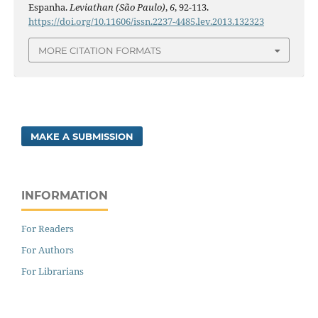
Espanha.
Leviathan (São Paulo)
,
6
, 92-113.
https://doi.org/10.11606/issn.2237-4485.lev.2013.132323
MORE CITATION FORMATS
MAKE A SUBMISSION
INFORMATION
For Readers
For Authors
For Librarians