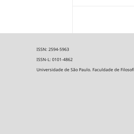
ISSN: 2594-5963
ISSN-L: 0101-4862
Universidade de São Paulo. Faculdade de Filosof