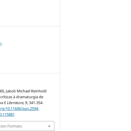
2
)
980). Jakob Michael Reinhold
críticas à dramaturgia de
a E Literatura
,
9
, 341-354.
org/10.11606/issn.2594-
80.115881
tion Formats