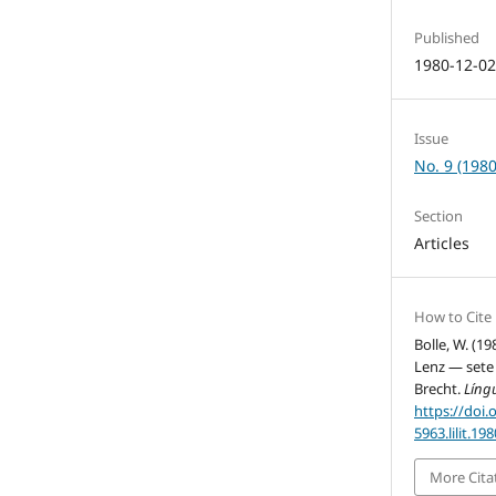
Published
1980-12-0
Issue
No. 9 (1980
Section
Articles
How to Cite
Bolle, W. (1
Lenz — sete 
Brecht.
Língu
https://doi.
5963.lilit.19
More Cita