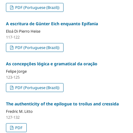
PDF (Portuguese (Brazil))
A escritura de Günter Eich enquanto Epifania
Eloá Di Pierro Heise
117-122
PDF (Portuguese (Brazil))
As concepções lógica e gramatical da oração
Felipe Jorge
123-125
PDF (Portuguese (Brazil))
The authenticity of the epilogue to troilus and cressida
Fredric M. Litto
127-132
PDF