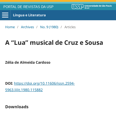
PORTAL DE REVISTAS DA USP
Língua e Literatura
Home
/
Archives
/
No. 9 (1980)
/
Articles
A “Lua” musical de Cruz e Sousa
Zélia de Almeida Cardoso
DOI:
https://doi.org/10.11606/issn.2594-
5963.lilit.1980.115882
Downloads