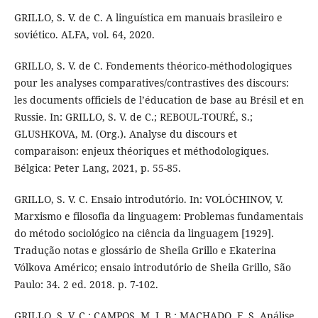
GRILLO, S. V. de C. A linguística em manuais brasileiro e
soviético. ALFA, vol. 64, 2020.
GRILLO, S. V. de C. Fondements théorico-méthodologiques
pour les analyses comparatives/contrastives des discours:
les documents officiels de l’éducation de base au Brésil et en
Russie. In: GRILLO, S. V. de C.; REBOUL-TOURÉ, S.;
GLUSHKOVA, M. (Org.). Analyse du discours et
comparaison: enjeux théoriques et méthodologiques.
Bélgica: Peter Lang, 2021, p. 55-85.
GRILLO, S. V. C. Ensaio introdutório. In: VOLÓCHINOV, V.
Marxismo e filosofia da linguagem: Problemas fundamentais
do método sociológico na ciência da linguagem [1929].
Tradução notas e glossário de Sheila Grillo e Ekaterina
Vólkova Américo; ensaio introdutório de Sheila Grillo, São
Paulo: 34. 2 ed. 2018. p. 7-102.
GRILLO, S. V. C.; CAMPOS, M. I. B.; MACHADO, F. S. Análise