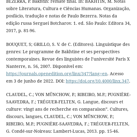
BEZERRA, P. Bakhtin: remate final. In: BAKHTIN, M. Notas
sobre Literatura, Cultura e Ciências Humanas. Organização,
posfácio, tradução e notas de Paulo Bezerra. Notas da
edição russa Serguei Botcharov. 1. ed. São Paulo: Editora 34,
2017, p. 81-96.
BOUQUET, S; GRILLO, S. V. de C. (Editores). Linguistique des
genres: Le programme de Bakhtine et ses perspectives
contemporaines. Revue des linguistes de l’université Paris X
Nanterre, n. 56, 2007. Disponível em:
https://journals.openedition.org/linx/347?lang=en
. Acesso
em 3 de junho de 2022. DOI:
https://doi.org/10.4000/linx.347
.
CLAUDEL, C.; VON MÜNCHOW, P.; RIBEIRO, M.P.; PUGNIÈRE-
SAAVEDRA, F.; TRÉGUER-FELTEN, G. Langue, discours et
culture: vingt ans de recherche en comparaison”. Cultures,
discours, langues, CLAUDEL, C.; VON MÜNCHOW, P.;
RIBEIRO, M.P.; PUGNIÈRE-SAAVEDRA, F.; TRÉGUER-FELTEN,
G. Condé-sur-Noireau: Lambert-Lucas, 2013. pp. 15-46.