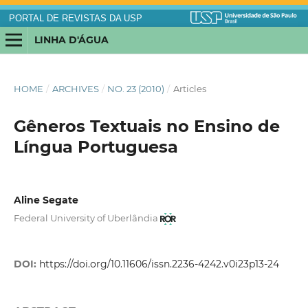
PORTAL DE REVISTAS DA USP
LINHA D'ÁGUA
HOME
/
ARCHIVES
/
NO. 23 (2010)
/
Articles
Gêneros Textuais no Ensino de
Língua Portuguesa
Aline Segate
Federal University of Uberlândia
DOI:
https://doi.org/10.11606/issn.2236-4242.v0i23p13-24