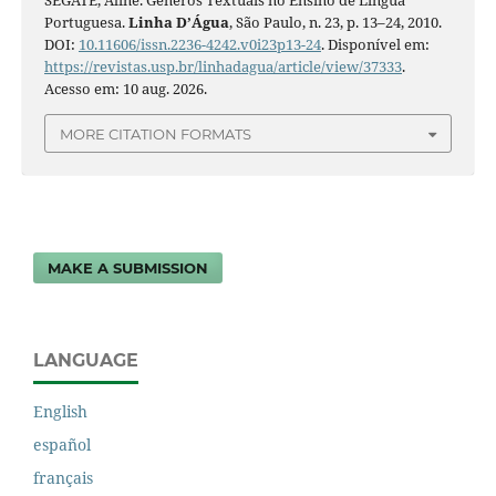
SEGATE, Aline. Gêneros Textuais no Ensino de Língua
Portuguesa.
Linha D’Água
, São Paulo, n. 23, p. 13–24, 2010.
DOI:
10.11606/issn.2236-4242.v0i23p13-24
. Disponível em:
https://revistas.usp.br/linhadagua/article/view/37333
.
Acesso em: 10 aug. 2026.
MORE CITATION FORMATS
MAKE A SUBMISSION
LANGUAGE
English
español
français