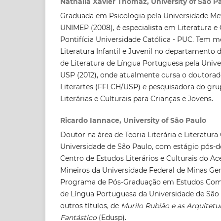
Nathalia Xavier Thomaz, University of São P
Graduada em Psicologia pela Universidade Met
UNIMEP (2008), é especialista em Literatura e C
Pontifícia Universidade Católica - PUC. Tem m
Literatura Infantil e Juvenil no departament
de Literatura de Língua Portuguesa pela Unive
USP (2012), onde atualmente cursa o doutorado
Literartes (FFLCH/USP) e pesquisadora do gr
Literárias e Culturais para Crianças e Jovens.
Ricardo Iannace, University of São Paulo
Doutor na área de Teoria Literária e Literatur
Universidade de São Paulo, com estágio pós-d
Centro de Estudos Literários e Culturais do Ac
Mineiros da Universidade Federal de Minas Ger
Programa de Pós-Graduação em Estudos Comp
de Língua Portuguesa da Universidade de São 
outros títulos, de
Murilo Rubião e as Arquitetu
Fantástico
(Edusp).