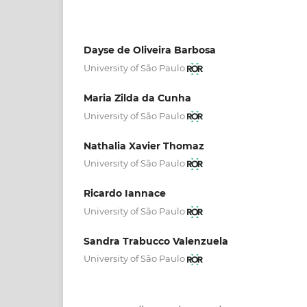
Dayse de Oliveira Barbosa
University of São Paulo
Maria Zilda da Cunha
University of São Paulo
Nathalia Xavier Thomaz
University of São Paulo
Ricardo Iannace
University of São Paulo
Sandra Trabucco Valenzuela
University of São Paulo