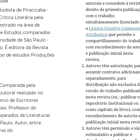
aulo
autorais e concedem à revis
direito de primeira publicaç
odista de Piracicaba -
com o trabalho
rítica Literária pela
simultaneamente licenciado
estrado na área de
a
Licença Creative Common
o de Estudos comparados
Attribution
que permite o
rsidade de São Paulo -
compartilhamento do traba
com reconhecimento da aut
. É editora da Revista
e publicação inicial nesta
upo de estudos Produções
revista.
Autores têm autorização pa
assumir contratos adicionai
separadamente, para
distribuição não-exclusiva d
a Comparada pela
versão do trabalho publicad
outoral realizado no
nesta revista (ex.: publicar 
ervo de Escritores
repositório institucional ou
ais. Professor do
como capítulo de livro), co
arados de Literaturas
reconhecimento de autoria 
publicação inicial nesta revis
Paulo. Autor, entre
Autores têm permissão e sã
ras do
estimulados a publicar e