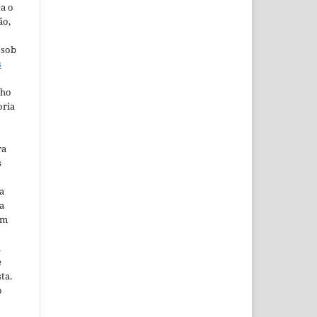
ta o
ão,
 sob
s
lho
oria
ra
s
a
a
em
m
e
ta.
o