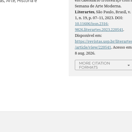
em calendário fronteiriço com 
s, Arte, História e
Semana de Arte Moderna.
Literartes
, São Paulo, Brasil, v.
1, n. 19, p. 07–11, 2023. DOI:
10.11606/issn.2316-
9826.literartes.2023.220541
.
Disponível em:
https://revistas.usp.br/literarte
/article/view/220541
. Acesso em
8 aug. 2026.
MORE CITATION
FORMATS