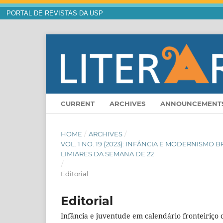
PORTAL DE REVISTAS DA USP
CURRENT
ARCHIVES
ANNOUNCEMENT
HOME
/
ARCHIVES
/
VOL. 1 NO. 19 (2023): INFÂNCIA E MODERNISMO
LIMIARES DA SEMANA DE 22
/
Editorial
Editorial
Infância e juventude em calendário fronteiriç