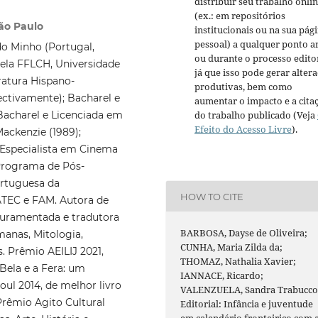
distribuir seu trabalho onli
(ex.: em repositórios
São Paulo
institucionais ou na sua pág
pessoal) a qualquer ponto a
do Minho (Portugal,
ou durante o processo editor
ela FFLCH, Universidade
já que isso pode gerar alter
ratura Hispano-
produtivas, bem como
ctivamente); Bacharel e
aumentar o impacto e a cita
do trabalho publicado (Veja
Bacharel e Licenciada em
Efeito do Acesso Livre
).
Mackenzie (1989);
e Especialista em Cinema
Programa de Pós-
rtuguesa da
HOW TO CITE
ATEC e FAM. Autora de
a juramentada e tradutora
BARBOSA, Dayse de Oliveira;
manas, Mitologia,
CUNHA, Maria Zilda da;
s. Prêmio AEILIJ 2021,
THOMAZ, Nathalia Xavier;
Bela e a Fera: um
IANNACE, Ricardo;
oul 2014, de melhor livro
VALENZUELA, Sandra Trabucco
Prêmio Agito Cultural
Editorial: Infância e juventude