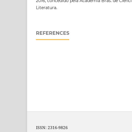
2016, concedido pela Academia Bras. de Ciência
Literatura.
REFERENCES
ISSN: 2316-9826