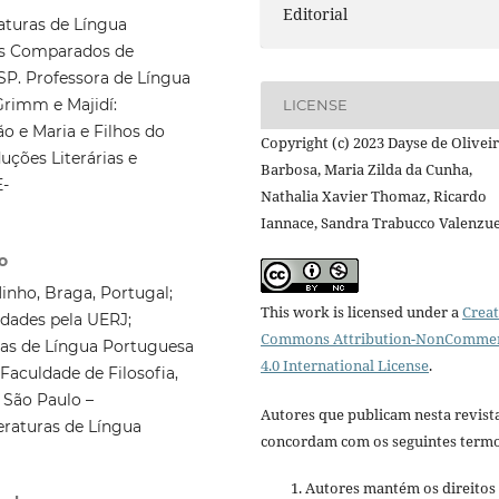
Editorial
turas de Língua
os Comparados de
SP. Professora de Língua
Grimm e Majidí:
LICENSE
o e Maria e Filhos do
Copyright (c) 2023 Dayse de Olivei
uções Literárias e
Barbosa, Maria Zilda da Cunha,
E-
Nathalia Xavier Thomaz, Ricardo
Iannace, Sandra Trabucco Valenzu
o
inho, Braga, Portugal;
This work is licensed under a
Creat
dades pela UERJ;
Commons Attribution-NonCommer
as de Língua Portuguesa
4.0 International License
.
Faculdade de Filosofia,
 São Paulo –
Autores que publicam nesta revist
raturas de Língua
concordam com os seguintes termo
Autores mantém os direitos