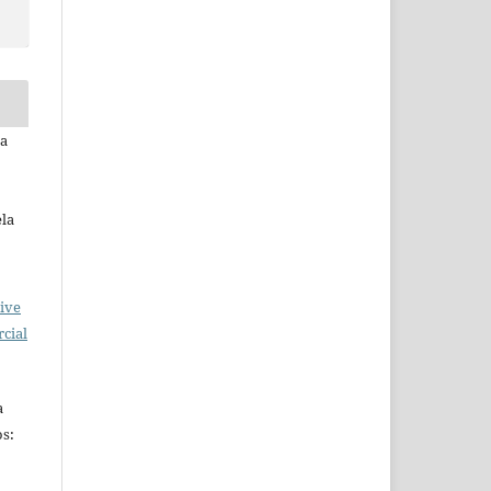
ra
ela
ive
cial
a
s: