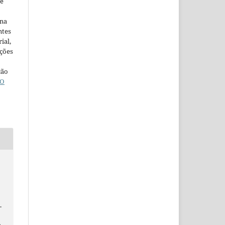
ne
ina
ntes
ial,
ações
ção
O
.