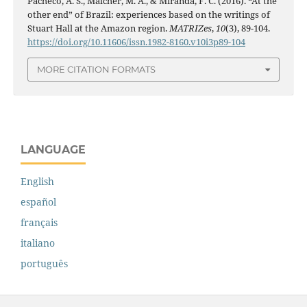
Pacheco, A. S., Malcher, M. A., & Miranda, F. C. (2016). “At the
other end” of Brazil: experiences based on the writings of
Stuart Hall at the Amazon region.
MATRIZes
,
10
(3), 89-104.
https://doi.org/10.11606/issn.1982-8160.v10i3p89-104
MORE CITATION FORMATS
LANGUAGE
English
español
français
italiano
português