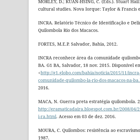
MORLEY, D.; KUAN-HSING, C. (Eds.). Stuart Hall: 
cultural studies. Nova Iorque: Taylor & Francis e
INCRA. Relatório Técnico de Identificação e De
Quilombola Rio dos Macacos.
FORTES, M.E.P. Salvador, Bahia, 2012.
INCRA reconhece área da comunidade quilombol
BA. G1 BA, Salvador, 18 nov. 2015. Disponível e
<
http://g1.globo.com/bahia/noticia/2015/11/incr
comunidade-quilombo-la-rio-dos-macacos-na-ba
2016.
MACA, N. Guerra preta estratégia quilombola. 2
http://gramaticadaira.blogspot.com.br/2008/04/
i-ra.html
. Acesso em 03 de dez. 2016.
MOURA, C. Quilombos: resistência ao escravismo. 
1987.