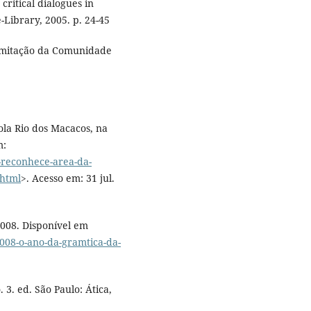
critical dialogues in
-Library, 2005. p. 24-45
limitação da Comunidade
a Rio dos Macacos, na
m:
a-reconhece-area-da-
.html
>. Acesso em: 31 jul.
008. Disponível em
2008-o-ano-da-gramtica-da-
3. ed. São Paulo: Ática,