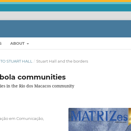
S
ABOUT
TE TO STUART HALL
/
Stuart Hall and the borders
ombola communities
ties in the Rio dos Macacos community
duação em Comunicação,