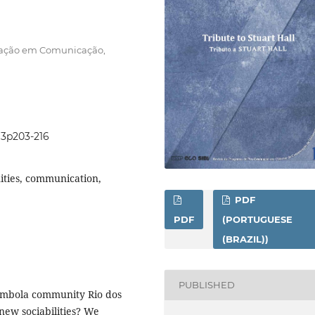
duação em Comunicação,
0i3p203-216
ties, communication,
PDF
PDF
(PORTUGUESE
(BRAZIL))
PUBLISHED
ombola community Rio dos
new sociabilities? We