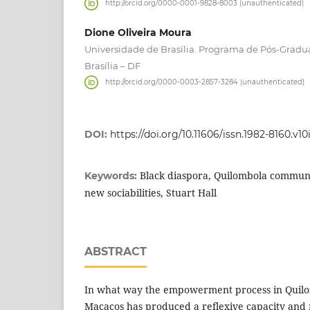
http://orcid.org/0000-0001-9828-8003 (unauthenticated)
Dione Oliveira Moura
Universidade de Brasília. Programa de Pós-Gra
Brasília – DF
http://orcid.org/0000-0003-2857-3284 (unauthenticated)
DOI:
https://doi.org/10.11606/issn.1982-8160.v1
Black diaspora, Quilombola communi
Keywords:
new sociabilities, Stuart Hall
ABSTRACT
In what way the empowerment process in Quil
Macacos has produced a reflexive capacity and 