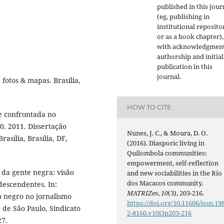
published in this jour
(eg, publishing in
institutional reposito
or as a book chapter),
with acknowledgment
authorship and initial
publication in this
journal.
 fotos & mapas. Brasília,
HOW TO CITE
e confrontada no
0. 2011. Dissertação
Nunes, J. C., & Moura, D. O.
sília, Brasília, DF,
(2016). Diasporic living in
Quilombola communities:
empowerment, self-reflection
da gente negra: visão
and new sociabilities in the Rio
dos Macacos community.
descendentes. In:
MATRIZes
,
10
(3), 203-216.
o negro no jornalismo
https://doi.org/10.11606/issn.19
o de São Paulo, Sindicato
2-8160.v10i3p203-216
27.