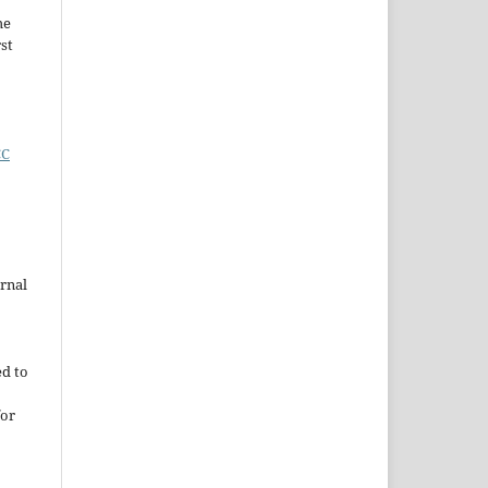
he
rst
CC
urnal
ed to
for