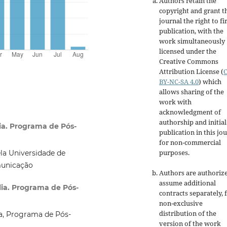
Authors retain the
copyright and grant t
journal the right to fi
publication, with the
work simultaneously
licensed under the
Creative Commons
Attribution License
(
BY-NC-SA 4.0
)
which
allows sharing of the
work with
acknowledgment of
authorship and initial
ia. Programa de Pós-
publication in this jo
for non-commercial
purposes
.
la Universidade de
municação
Authors are authoriz
assume additional
lia. Programa de Pós-
contracts separately, 
non-exclusive
distribution of the
ia, Programa de Pós-
version of the work