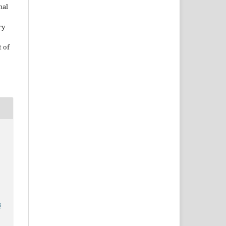
nal
ry
 of
8