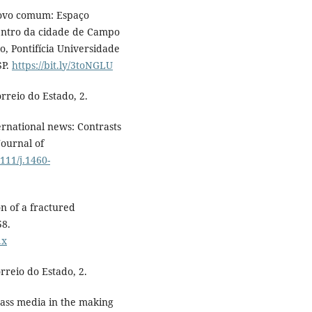
 povo comum: Espaço
centro da cidade de Campo
, Pontifícia Universidade
SP.
https://bit.ly/3toNGLU
rreio do Estado, 2.
ernational news: Contrasts
Journal of
1111/j.1460-
n of a fractured
58.
.x
rreio do Estado, 2.
Mass media in the making