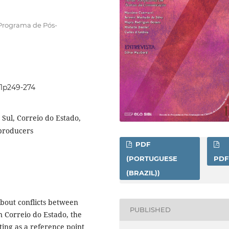
 Programa de Pós-
5i1p249-274
 Sul, Correio do Estado,
 producers
PDF
(PORTUGUESE
PDF
(BRAZIL))
about conflicts between
PUBLISHED
n Correio do Estado, the
ing as a reference point