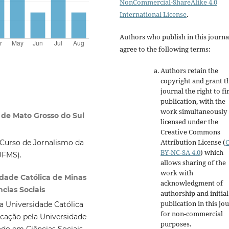
NonCommercial-ShareAlike 4.0
International License
.
Authors who publish in this journa
agree to the following terms:
Authors retain the
copyright and grant t
journal the right to fi
publication, with the
work simultaneously
 de Mato Grosso do Sul
licensed under the
Creative Commons
Attribution License
(
Curso de Jornalismo da
BY-NC-SA 4.0
)
which
UFMS).
allows sharing of the
work with
idade Católica de Minas
acknowledgment of
cias Sociais
authorship and initial
publication in this jo
a Universidade Católica
for non-commercial
cação pela Universidade
purposes
.