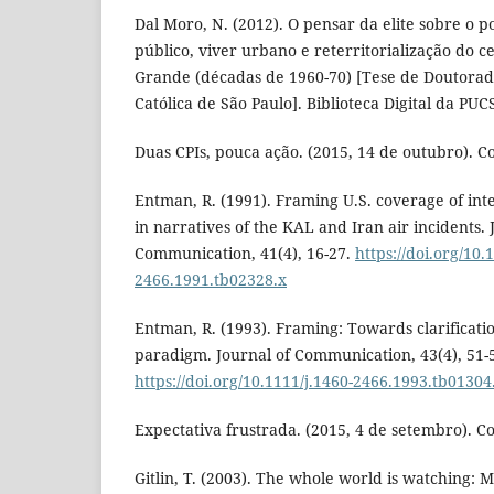
Dal Moro, N. (2012). O pensar da elite sobre o
público, viver urbano e reterritorialização do 
Grande (décadas de 1960-70) [Tese de Doutorado
Católica de São Paulo]. Biblioteca Digital da PUC
Duas CPIs, pouca ação. (2015, 14 de outubro). Co
Entman, R. (1991). Framing U.S. coverage of int
in narratives of the KAL and Iran air incidents. 
Communication, 41(4), 16-27.
https://doi.org/10.
2466.1991.tb02328.x
Entman, R. (1993). Framing: Towards clarificatio
paradigm. Journal of Communication, 43(4), 51-
https://doi.org/10.1111/j.1460-2466.1993.tb01304
Expectativa frustrada. (2015, 4 de setembro). Co
Gitlin, T. (2003). The whole world is watching: 