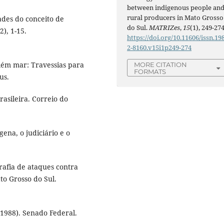
between indigenous people an
rural producers in Mato Grosso
dades do conceito de
do Sul.
MATRIZes
,
15
(1), 249-274
), 1-15.
https://doi.org/10.11606/issn.19
2-8160.v15i1p249-274
lém mar: Travessias para
MORE CITATION
FORMATS
us.
rasileira. Correio do
gena, o judiciário e o
rafia de ataques contra
to Grosso do Sul.
(1988). Senado Federal.