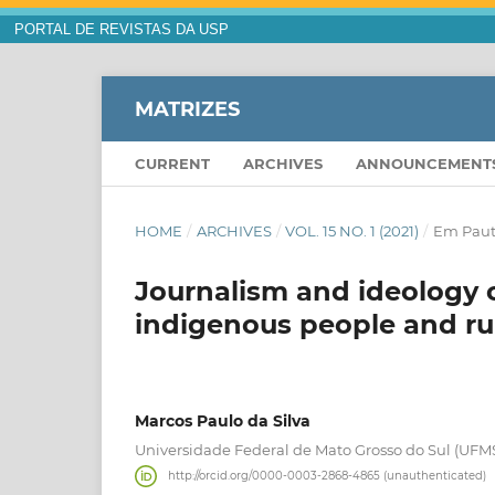
PORTAL DE REVISTAS DA USP
MATRIZES
CURRENT
ARCHIVES
ANNOUNCEMENT
HOME
/
ARCHIVES
/
VOL. 15 NO. 1 (2021)
/
Em Paut
Journalism and ideology o
indigenous people and ru
Marcos Paulo da Silva
Universidade Federal de Mato Grosso do Sul (UFM
http://orcid.org/0000-0003-2868-4865 (unauthenticated)