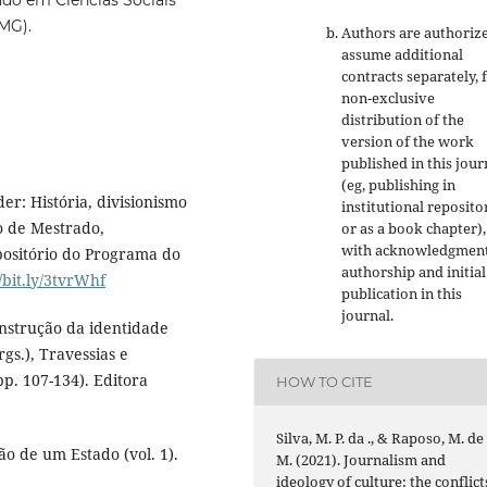
do em Ciências Sociais
FMG).
Authors are authoriz
assume additional
contracts separately, 
non-exclusive
distribution of the
version of the work
published in this jour
(eg, publishing in
der: História, divisionismo
institutional reposito
o de Mestrado,
or as a book chapter),
with acknowledgment
ositório do Programa do
authorship and initial
//bit.ly/3tvrWhf
publication in this
journal.
Construção da identidade
gs.), Travessias e
pp. 107-134). Editora
HOW TO CITE
Silva, M. P. da ., & Raposo, M. de
ão de um Estado (vol. 1).
M. (2021). Journalism and
ideology of culture: the conflict