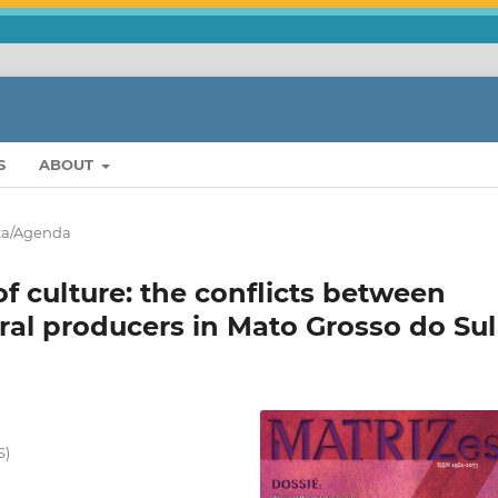
S
ABOUT
a/Agenda
f culture: the conflicts between
ral producers in Mato Grosso do Sul
S)