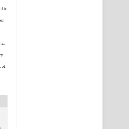
ed to
for
nal
ry
 of
s