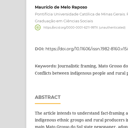
Maurício de Melo Raposo
Pontifícia Universidade Católica de Minas Gerais.
Graduação em Ciências Sociais
https://orcid.org/0000-0001-6211-997X (unauthenticated)
DOI:
https://doi.org/10.11606/issn.1982-8160.v1
Journalistic framing, Mato Grosso do
Keywords:
Conflicts between indigenous people and rural
ABSTRACT
The article intends to understand fact-framing 
indigenous ethnic groups and rural producers i
main Mato Grosso do Sul state newspaper, adopt