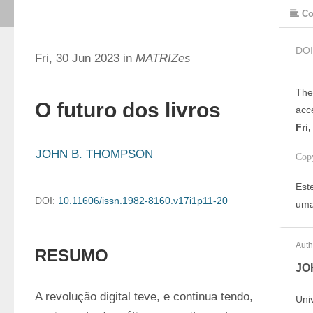
Co
DOI
Fri, 30 Jun 2023 in
MATRIZes
The
O futuro dos livros
acc
Fri
JOHN B. THOMPSON
Cop
Est
DOI:
10.11606/issn.1982-8160.v17i1p11-20
uma
Auth
RESUMO
JO
A revolução digital teve, e continua tendo, 
Uni