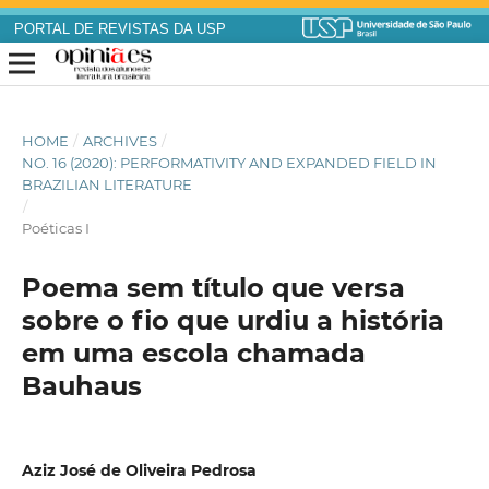
PORTAL DE REVISTAS DA USP
HOME
/
ARCHIVES
/
NO. 16 (2020): PERFORMATIVITY AND EXPANDED FIELD IN
BRAZILIAN LITERATURE
/
Poéticas I
Poema sem título que versa
sobre o fio que urdiu a história
em uma escola chamada
Bauhaus
Aziz José de Oliveira Pedrosa