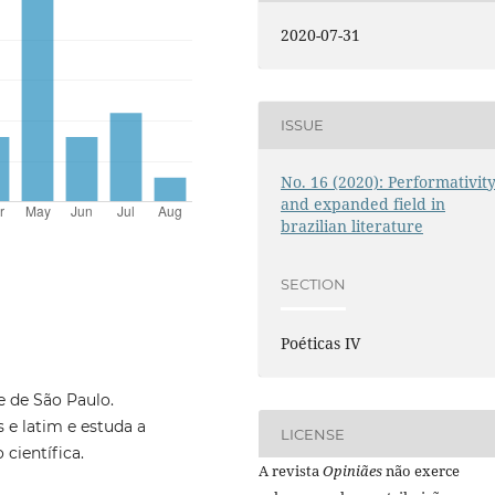
2020-07-31
ISSUE
No. 16 (2020): Performativit
and expanded field in
brazilian literature
SECTION
Poéticas IV
 de São Paulo.
 e latim e estuda a
LICENSE
 científica.
A revista
Opiniães
não exerce