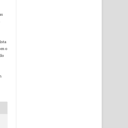
as
s
ista
com o
ado
m