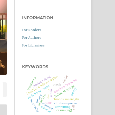
INFORMATION
For Readers
For Authors
For Librarians
KEYWORDS
brazilian northeast region
desire
marilena chaui
translation
brazilian literature
oracle
italian language
euclides da cunha
poetry
destiny
sertão
chronicles
sphinx
chronos kai anagke
musicality
time
children's poems
eroticism
sublime
evil
umwertung
cássia (mg)