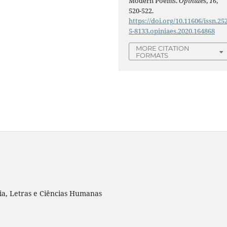
Modern Poems.
Opiniães
,
16
,
520-522.
https://doi.org/10.11606/issn.25
5-8133.opiniaes.2020.164868
MORE CITATION
FORMATS
ia, Letras e Ciências Humanas