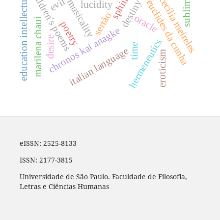
children's poems
education intellectuals
sphinx
sublime
cecília meireles
evil
musicality
destiny
euclides da cunha
lucidity
sertão
oracle
marilena chaui
poetry
chronos kai anagke
desire
hermeneutics
time
italian language
eroticism
eISSN: 2525-8133
ISSN: 2177-3815
Universidade de São Paulo. Faculdade de Filosofia,
Letras e Ciências Humanas