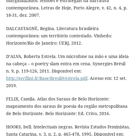
marginalizados: tensões e estratégias na narrativa
contemporânea. Letras de Hoje, Porto Alegre, v. 42, n. 4, p.
18-31, dez. 2007.
DALCASTAGNÈ, Regina. Literatura brasileira
contemporânea: um território contestado. Vinhedo:
Horizonte/Rio de Janeiro: UERJ, 2012.
D’ALVA, Roberta Estrela. Um microfone na mão e uma ideia
na cabeça – o poetry slam entra em cena. Synergies Brésil
n. 9, p. 119-126, 2011. Disponível em:
http://gerflint.fr/Base/Bresil9/estrela.pdf
. Acesso em: 12 set.
2019.
FELIX, Camila. Atlas dos Saraus de Belo Horizonte:
mapeamento dos saraus de poesia da região metropolitana
de Belo Horizonte. Belo Horizonte: Ed. Crivo, 2016.
HOOKS, bell. Intelectuais negras. Revista Estudos Feministas,
Santa Catarina, v. 3, n. 2, p. 465-478, 1995. Disponível em: