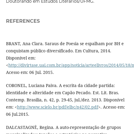
Doutorando em Estudos Literários/UFMG.
REFERENCES
BRANT, Ana Clara. Saraus de Poesia se espalham por BH e
conquistam público diversificado. Em Cultura, 2014.
Disponível em:
<
http://divirtase.uai.com.br/app/noticia/arteelivros/2014/05/18/
Acesso em: 06 Jul. 2015.
CORONEL, Luciana Paiva. A escrita da cidade partida:
identidade e alteridade em Capão Pecado. Est. Lit. Bras.
Contemp. Brasília, n. 42, p. 29-45, jul./dez. 2013. Disponível
em: <
http://www.scielo.br/pdf/elbc/n42/02.pdf
>. Acesso em:
06 Jul.2015.
DALCASTAGNÈ, Regina. A auto-representação de grupos