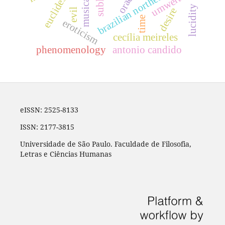
brazilian northeast region
musicality
umwertung
oracle
lucidity
desire
evil
time
eroticism
cecília meireles
phenomenology
antonio candido
eISSN: 2525-8133
ISSN: 2177-3815
Universidade de São Paulo. Faculdade de Filosofia,
Letras e Ciências Humanas