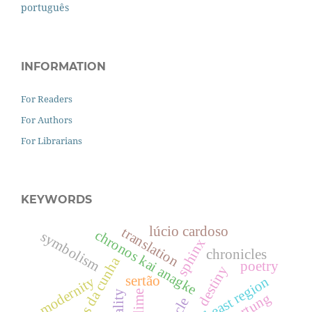
português
INFORMATION
For Readers
For Authors
For Librarians
KEYWORDS
lúcio cardoso
translation
chronos kai anagke
symbolism
sphinx
chronicles
euclides da cunha
poetry
destiny
sertão
modernity
sublime