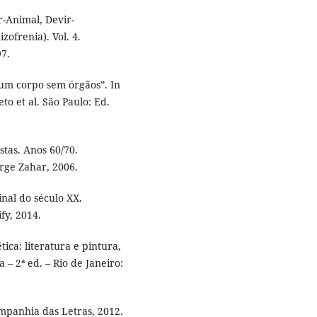
r-Animal, Devir-
zofrenia). Vol. 4.
97.
um corpo sem órgãos”. In
to et al. São Paulo: Ed.
stas. Anos 60/70.
rge Zahar, 2006.
nal do século XX.
fy, 2014.
ica: literatura e pintura,
– 2ª ed. – Rio de Janeiro:
ompanhia das Letras, 2012.