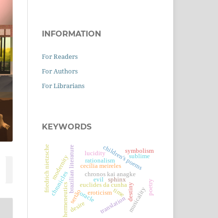
INFORMATION
For Readers
For Authors
For Librarians
KEYWORDS
children's poems
friedrich nietzsche
brazilian literature
symbolism
lucidity
sublime
modernity
rationalism
cecília meireles
chronicles
chronos kai anagke
evil
sphinx
poetry
euclides da cunha
hermeneutics
destiny
musicality
time
sertão
eroticism
oracle
translation
desire