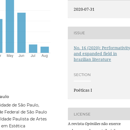
2020-07-31
ISSUE
No. 16 (2020): Performativit
and expanded field in
brazilian literature
SECTION
Poéticas I
Paulo
sidade de São Paulo,
de Federal de São Paulo
LICENSE
ldade Paulista de Artes
A revista
Opiniães
não exerce
s em Estética