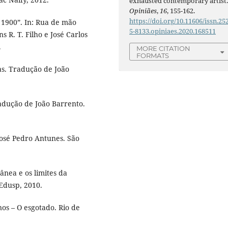
exhausted contemporary artist
Opiniães
,
16
, 155-162.
https://doi.org/10.11606/issn.25
 1900”. In: Rua de mão
5-8133.opiniaes.2020.168511
 R. T. Filho e José Carlos
.
MORE CITATION
FORMATS
s. Tradução de João
dução de João Barrento.
osé Pedro Antunes. São
ânea e os limites da
 Edusp, 2010.
os – O esgotado. Rio de