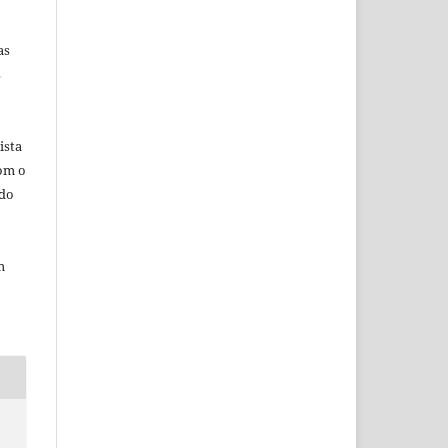
as
s
ista
com o
ado
m