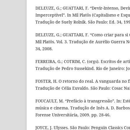
DELEUZE, G.; GUATTARI, F. “Devir-Intenso, Devi
Imperceptível”. In Mil Platôs (Capitalismo e Esqui
Tradução de Suely Rolnik. São Paulo: Ed. 34, 19
DELEUZE, G.; GUATTARI, F. “Como criar para si 
Mil Platôs. Vol. 3. Tradução de Aurélio Guerra Ne
34, 2008.
FERREIRA, G.; COTRIM, C. (orgs). Escritos de arti
Tradução de Pedro Sussekind. Rio de Janeiro: Jo
FOSTER, H. O retorno do real. A vanguarda no fi
Tradução de Célia Euvaldo. São Paulo: Cosac Nai
FOUCAULT, M. “Prefácio à transgressão”. In: Estét
música e cinema. Tradução de Inês A. D. Barbosa 
Forense Universitária, 2009. pp. 28-46.
JOYCE, J. Ulysses. São Paulo: Penguin Classics C