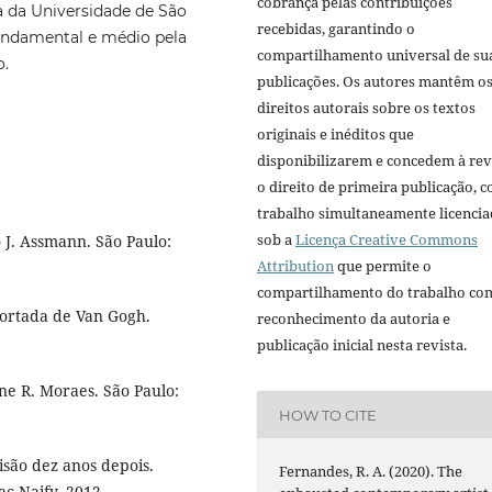
cobrança pelas contribuições
 da Universidade de São
recebidas, garantindo o
fundamental e médio pela
compartilhamento universal de su
o.
publicações. Os autores mantêm o
direitos autorais sobre os textos
originais e inéditos que
disponibilizarem e concedem à rev
o direito de primeira publicação, 
trabalho simultaneamente licenci
sob a
Licença Creative Commons
J. Assmann. São Paulo:
Attribution
que permite o
compartilhamento do trabalho co
 cortada de Van Gogh.
reconhecimento da autoria e
publicação inicial nesta revista.
ne R. Moraes. São Paulo:
HOW TO CITE
isão dez anos depois.
Fernandes, R. A. (2020). The
c Naify, 2012.