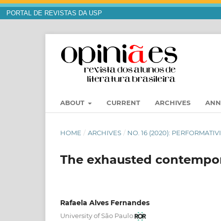
PORTAL DE REVISTAS DA USP
ABOUT
CURRENT
ARCHIVES
ANN
HOME
/
ARCHIVES
/
NO. 16 (2020): PERFORMATI
The exhausted contempora
Rafaela Alves Fernandes
University of São Paulo