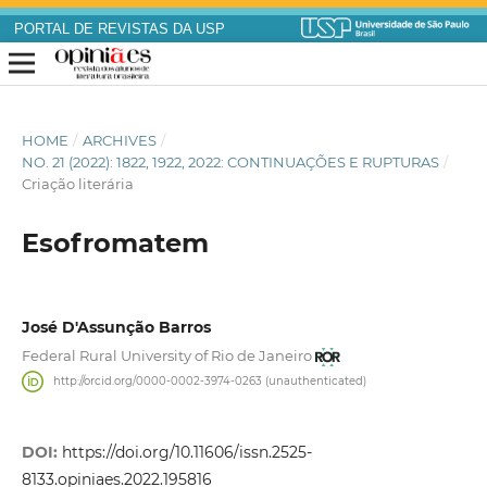
PORTAL DE REVISTAS DA USP
HOME
/
ARCHIVES
/
NO. 21 (2022): 1822, 1922, 2022: CONTINUAÇÕES E RUPTURAS
/
Criação literária
Esofromatem
José D'Assunção Barros
Federal Rural University of Rio de Janeiro
http://orcid.org/0000-0002-3974-0263 (unauthenticated)
DOI:
https://doi.org/10.11606/issn.2525-
8133.opiniaes.2022.195816