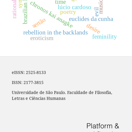
brazilian literature
musicality
rationalism
time
chronos kai anagke
lúcio cardoso
evil
poetry
euclides da cunha
sertão
desire
rebellion in the backlands
feminility
eroticism
eISSN: 2525-8133
ISSN: 2177-3815
Universidade de São Paulo. Faculdade de Filosofia,
Letras e Ciências Humanas