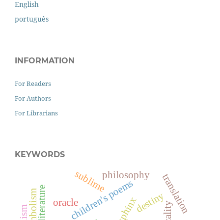
English
português
INFORMATION
For Readers
For Authors
For Librarians
KEYWORDS
sublime
philosophy
translation
children's poems
symbolism
destiny
sphinx
oracle