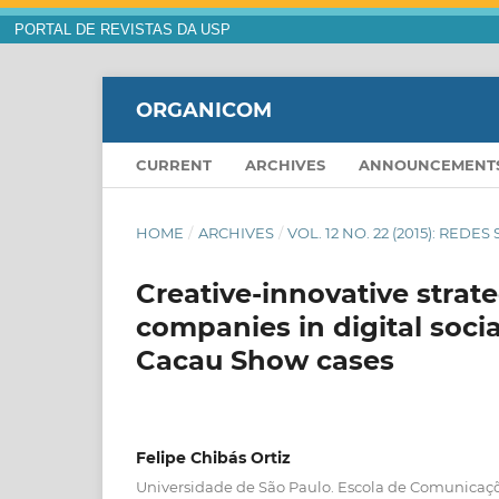
PORTAL DE REVISTAS DA USP
ORGANICOM
CURRENT
ARCHIVES
ANNOUNCEMENT
HOME
/
ARCHIVES
/
VOL. 12 NO. 22 (2015): RED
Creative-innovative strat
companies in digital socia
Cacau Show cases
Felipe Chibás Ortiz
Universidade de São Paulo. Escola de Comunicaçõ