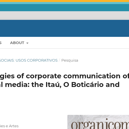
S
ABOUT
ES SOCIAIS: USOS CORPORATIVOS
/
Pesquisa
egies of corporate communication o
l media: the Itaú, O Boticário and
es e Artes