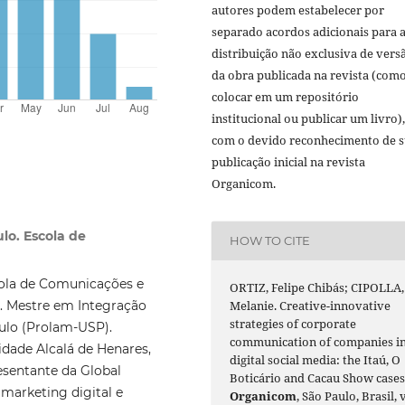
autores podem estabelecer por
separado acordos adicionais para 
distribuição não exclusiva de vers
da obra publicada na revista (com
colocar em um repositório
institucional ou publicar um livro),
com o devido reconhecimento de 
publicação inicial na revista
Organicom.
lo. Escola de
HOW TO CITE
ola de Comunicações e
ORTIZ, Felipe Chibás; CIPOLLA,
Melanie. Creative-innovative
. Mestre em Integração
strategies of corporate
ulo (Prolam-USP).
communication of companies i
idade Alcalá de Henares,
digital social media: the Itaú, O
esentante da Global
Boticário and Cacau Show cases
 marketing digital e
Organicom
, São Paulo, Brasil, v