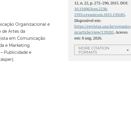
12, n. 22, p. 272–290, 2015. DOI:
10.11606/issn.2238-
2593.organicom.2015.139285
.
Disponível em:
icação Organizacional e
https://revistas.usp.br/organico
 de Artes da
m/article/view/139285
. Acesso
em: 8 aug. 2026.
alista em Comunicação
da e Marketing
MORE CITATION
FORMATS
– Publicidade e
ásper).