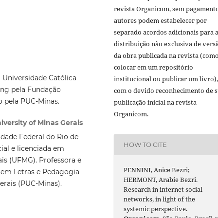
revista Organicom, sem pagamento
autores podem estabelecer por
separado acordos adicionais para 
distribuição não exclusiva de vers
da obra publicada na revista (com
colocar em um repositório
 Universidade Católica
institucional ou publicar um livro),
ing pela Fundação
com o devido reconhecimento de 
o pela PUC-Minas.
publicação inicial na revista
Organicom.
iversity of Minas Gerais
idade Federal do Rio de
HOW TO CITE
al e licenciada em
ais (UFMG). Professora e
PENNINI, Anice Bezri;
em Letras e Pedagogia
HERMONT, Arabie Bezri.
erais (PUC-Minas).
Research in internet social
networks, in light of the
systemic perspective.