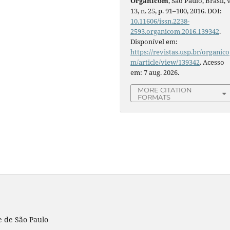
Organicom
, São Paulo, Brasil, v
13, n. 25, p. 91–100, 2016. DOI:
10.11606/issn.2238-
2593.organicom.2016.139342
.
Disponível em:
https://revistas.usp.br/organico
m/article/view/139342
. Acesso
em: 7 aug. 2026.
MORE CITATION
FORMATS
e de São Paulo