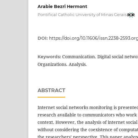
Arabie Bezri Hermont
Pontifical Catholic University of Minas Gerais
DOI:
https://doi.org/10.11606/issn.2238-2593.o
Communication. Digital social networ
Keywords:
Organizations. Analysis.
ABSTRACT
Internet social networks monitoring is presented 
research available to communicators who work i
context. However, the analysis of internet soci
without considering the coexistence of computa
the researchers’ perspective. This paper analyz