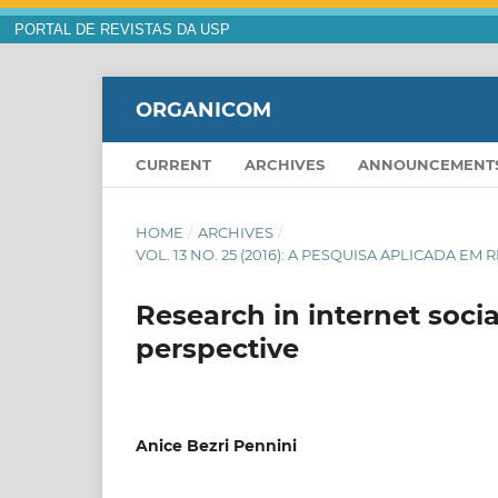
PORTAL DE REVISTAS DA USP
ORGANICOM
CURRENT
ARCHIVES
ANNOUNCEMENT
HOME
/
ARCHIVES
/
VOL. 13 NO. 25 (2016): A PESQUISA APLICADA
Research in internet socia
perspective
Anice Bezri Pennini