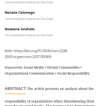
Universidade Estadual Paulista
Renata Calonego
Universidade Estadual Paulista
Roseane Andrelo
Universidade Estadual Paulista
DOI:
https://doi.org/10.11606/issn.2238-
2593.organicom.2017.139369
Social Media • Virtual Communities •
Keywords:
Organizational Communication • Social Responsibility.
ABSTRACT
The article presents an analysis about the
responsibility of organizations when disseminating their
speeches in social media. The purpose is to demonstrate