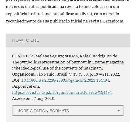
de versão da obra publicada na revista (como colocar em um
repositório institucional ou publicar um livro), com o devido
reconhecimento de sua publicação inicial na revista Organicom.
HOW TO CITE
CONTRERA, Malena Segura; SOUZA, Rafael Rodrigues de.
The symbolic representation of burnout in Exame magazine
: the ideological use of the contents of imaginary.
Organicom
, São Paulo, Brasil, v. 19, n. 39, p. 197–211, 2022.
DOI:
10.11606/issn.2238-2593.organicom.2022.194494
.
Disponível em:
https://revistas.usp.br/organicom/article/view/194494
.
Acesso em: 7 aug. 2026.
MORE CITATION FORMATS