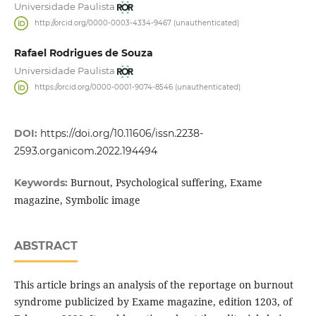
Universidade Paulista
http://orcid.org/0000-0003-4334-9467 (unauthenticated)
Rafael Rodrigues de Souza
Universidade Paulista
https://orcid.org/0000-0001-9074-8546 (unauthenticated)
DOI:
https://doi.org/10.11606/issn.2238-
2593.organicom.2022.194494
Burnout, Psychological suffering, Exame
Keywords:
magazine, Symbolic image
ABSTRACT
This article brings an analysis of the reportage on burnout
syndrome publicized by Exame magazine, edition 1203, of