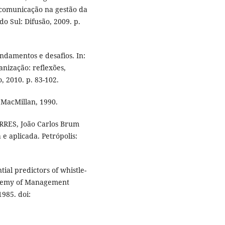
 comunicação na gestão da
do Sul: Difusão, 2009. p.
ndamentos e desafios. In:
nização: reflexões,
, 2010. p. 83-102.
 MacMillan, 1990.
ORRES, João Carlos Brum
 e aplicada. Petrópolis:
ial predictors of whistle-
cademy of Management
1985. doi: