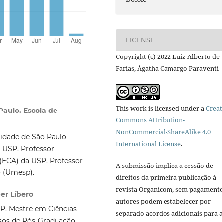
LICENSE
Copyright (c) 2022 Luiz Alberto de
Farias, Ágatha Camargo Paraventi
This work is licensed under a
Creat
Paulo. Escola de
Commons Attribution-
NonCommercial-ShareAlike 4.0
sidade de São Paulo
International License
.
 USP. Professor
(ECA) da USP. Professor
A submissão implica a cessão de
o (Umesp).
direitos da primeira publicação à
revista Organicom, sem pagamento
er Líbero
autores podem estabelecer por
P. Mestre em Ciências
separado acordos adicionais para 
rsos de Pós-Graduação