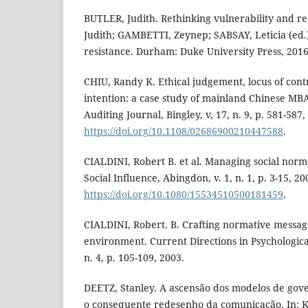
BUTLER, Judith. Rethinking vulnerability and re
Judith; GAMBETTI, Zeynep; SABSAY, Leticia (ed.)
resistance. Durham: Duke University Press, 2016.
CHIU, Randy K. Ethical judgement, locus of cont
intention: a case study of mainland Chinese MB
Auditing Journal, Bingley, v, 17, n. 9, p. 581-587,
https://doi.org/10.1108/02686900210447588
.
CIALDINI, Robert B. et al. Managing social norm
Social Influence, Abingdon, v. 1, n. 1, p. 3-15, 20
https://doi.org/10.1080/15534510500181459
.
CIALDINI, Robert. B. Crafting normative message
environment. Current Directions in Psychologica
n. 4, p. 105-109, 2003.
DEETZ, Stanley. A ascensão dos modelos de gov
o consequente redesenho da comunicação. In: