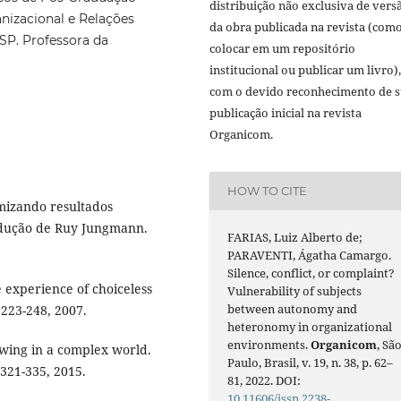
distribuição não exclusiva de vers
izacional e Relações
da obra publicada na revista (com
P. Professora da
colocar em um repositório
institucional ou publicar um livro),
com o devido reconhecimento de 
publicação inicial na revista
Organicom.
HOW TO CITE
mizando resultados
adução de Ruy Jungmann.
FARIAS, Luiz Alberto de;
PARAVENTI, Ágatha Camargo.
Silence, conflict, or complaint?
 experience of choiceless
Vulnerability of subjects
between autonomy and
. 223-248, 2007.
heteronomy in organizational
environments.
Organicom
, Sã
wing in a complex world.
Paulo, Brasil, v. 19, n. 38, p. 62–
. 321-335, 2015.
81, 2022. DOI:
10.11606/issn.2238-