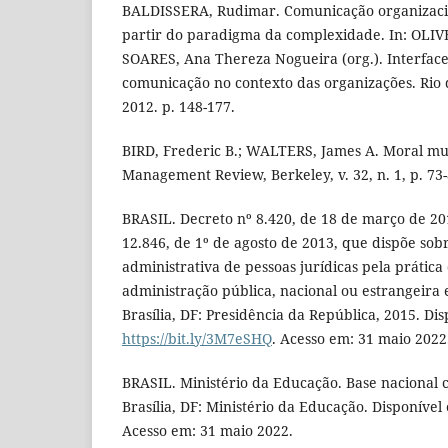
BALDISSERA, Rudimar. Comunicação organizacio
partir do paradigma da complexidade. In: OLIV
SOARES, Ana Thereza Nogueira (org.). Interface
comunicação no contexto das organizações. Rio d
2012. p. 148-177.
BIRD, Frederic B.; WALTERS, James A. Moral mut
Management Review, Berkeley, v. 32, n. 1, p. 73-
BRASIL. Decreto nº 8.420, de 18 de março de 20
12.846, de 1º de agosto de 2013, que dispõe sob
administrativa de pessoas jurídicas pela prática
administração pública, nacional ou estrangeira 
Brasília, DF: Presidência da República, 2015. Di
https://bit.ly/3M7eSHQ
. Acesso em: 31 maio 2022
BRASIL. Ministério da Educação. Base nacional
Brasília, DF: Ministério da Educação. Disponível
Acesso em: 31 maio 2022.