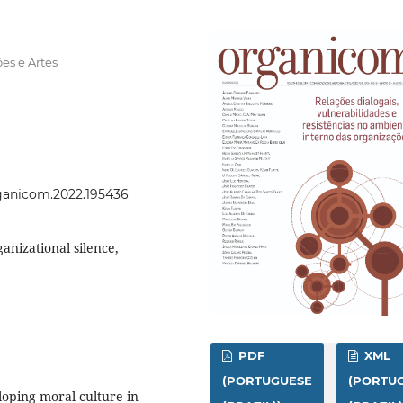
es e Artes
organicom.2022.195436
ganizational silence,
PDF
XML
(PORTUGUESE
(PORTU
loping moral culture in