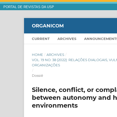
PORTAL DE REVISTAS DA USP
ORGANICOM
CURRENT
ARCHIVES
ANNOUNCEMENT
HOME
/
ARCHIVES
/
VOL. 19 NO. 38 (2022): RELAÇÕES DIALOGAIS, 
ORGANIZAÇÕES
/
Dossiê
Silence, conflict, or compl
between autonomy and he
environments