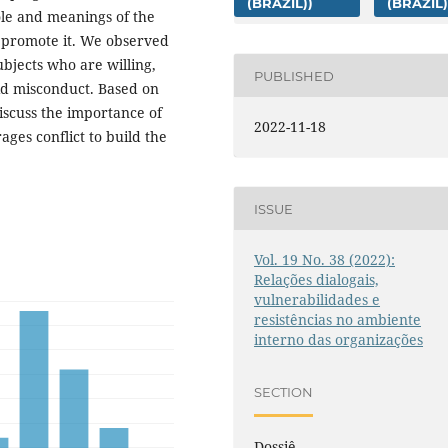
(BRAZIL))
(BRAZIL)
ole and meanings of the
n promote it. We observed
ubjects who are willing,
PUBLISHED
oid misconduct. Based on
iscuss the importance of
2022-11-18
ges conflict to build the
ISSUE
Vol. 19 No. 38 (2022):
Relações dialogais,
vulnerabilidades e
resistências no ambiente
interno das organizações
SECTION
Dossiê