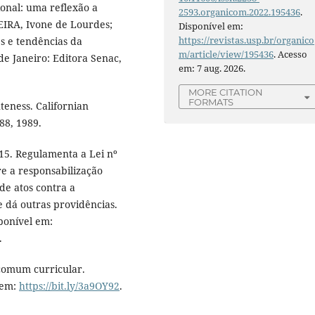
nal: uma reflexão a
2593.organicom.2022.195436
.
EIRA, Ivone de Lourdes;
Disponível em:
https://revistas.usp.br/organico
s e tendências da
m/article/view/195436
. Acesso
e Janeiro: Editora Senac,
em: 7 aug. 2026.
MORE CITATION
FORMATS
eness. Californian
88, 1989.
15. Regulamenta a Lei nº
re a responsabilização
 de atos contra a
e dá outras providências.
sponível em:
.
 comum curricular.
 em:
https://bit.ly/3a9OY92
.