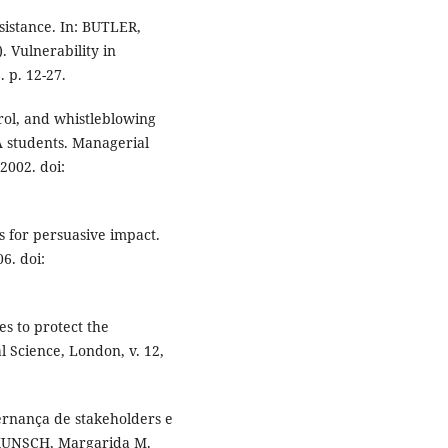
sistance. In: BUTLER,
. Vulnerability in
 p. 12-27.
rol, and whistleblowing
A students. Managerial
 2002. doi:
s for persuasive impact.
06. doi:
s to protect the
l Science, London, v. 12,
ernança de stakeholders e
 KUNSCH, Margarida M.