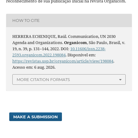
reconhecimento de sua publicação inicial na revista Organicom.
HOW TO CITE
HERRERA ECHENIQUE, Raúl. Communication, UN 2030
Agenda and Organizations.
Organicom
, São Paulo, Brasil, v.
19, n. 39, p. 131–144, 2022. DOI:
10.11606/issn.2238-
2593.organicom.2022.198084
. Disponível em:
https://revistas.usp.br/organicom/article/view/198084
.
Acesso em: 6 aug. 2026.
MORE CITATION FORMATS
MAKE A SUBMISSION