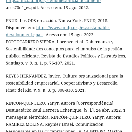
https://unctad.org/system/files/officialdocument/
ares70d1_es.pdf. Acesso em: 15 ago. 2022.
PNUD. Los ODS en acción. Nueva York: PNUD, 2018.
Disponível em:
https://www.undp.org/es/sustainable-
development-goals
. Acesso em: 15 ago. 2022.
PORTOCARRERO SIERRA, Lorenzo et al. Gobernanza y
Sostenibilidad: dos conceptos para el impulso de la gestión
pública eficiente. Revista de Estudios Políticos y Estratégicos,
Santiago, v. 9, n. 1, p. 76-107, 2021.
REYES HERNÁNDEZ, Javier. Cultura organizacional para la
sostenibilidad empresarial. Cooperativismo y Desarrollo,
Pinar del Río, v. 9, n. 3, p. 808-830, 2021.
RINCÓN-QUINTERO, Yanyn Aurora [Correspondência].
Destinatário: Raúl Herrera Echenique. [S. l.], 24 abr. 2022. 1
mensagem eletrônica. RINCÓN-QUINTERO, Yanyn Aurora;
RAMÍREZ MOLINA, Reynier Israel. Comunicación
Responsable en las Organizaciones. In: QUINTERO, Martha