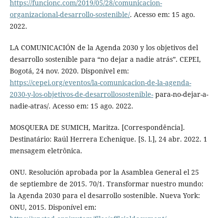
https://funcionc.com/2019/05/28/comunicacion-
organizacional-desarrollo-sostenible/
. Acesso em: 15 ago.
2022.
LA COMUNICACIÓN de la Agenda 2030 y los objetivos del
desarrollo sostenible para “no dejar a nadie atrás”. CEPEI,
Bogotá, 24 nov. 2020. Disponível em:
https://cepei.org/eventos/la-comunicacion-de-la-agenda-
2030-y-los-objetivos-de-desarrollosostenible-
para-no-dejar-a-
nadie-atras/. Acesso em: 15 ago. 2022.
MOSQUERA DE SUMICH, Maritza. [Correspondência].
Destinatário: Raúl Herrera Echenique. [S. l.], 24 abr. 2022. 1
mensagem eletrônica.
ONU. Resolución aprobada por la Asamblea General el 25
de septiembre de 2015. 70/1. Transformar nuestro mundo:
la Agenda 2030 para el desarrollo sostenible. Nueva York:
ONU, 2015. Disponível em: