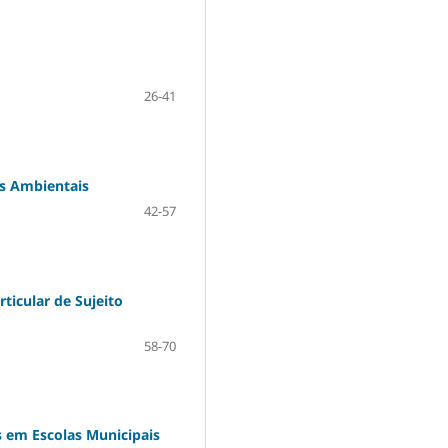
26-41
as Ambientais
42-57
ticular de Sujeito
58-70
 em Escolas Municipais