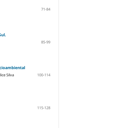
71-84
ul.
85-99
ocioambiental
ce Silva
100-114
115-128