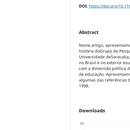
DOI:
https://doi.org/10.1
Abstract
Neste artigo, apresentam
história doGrupo de Pesqu
Universidade deSorocaba,
no Brasil e no exterior es
com a dimensão política 
de educação. Apresentam
algumas das referências b
1998.
Downloads