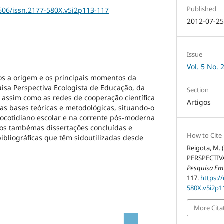
Published
1606/issn.2177-580X.v5i2p113-117
2012-07-2
Issue
Vol. 5 No. 
os a origem e os principais momentos da
isa Perspectiva Ecologista de Educação, da
Section
 assim como as redes de cooperação científica
Artigos
uas bases teóricas e metodológicas, situando-o
docotidiano escolar e na corrente pós-moderna
os tambémas dissertações concluídas e
How to Cite
ibliográficas que têm sidoutilizadas desde
Reigota, M.
PERSPECTIV
Pesquisa Em
117.
https:/
580X.v5i2p1
More Cita