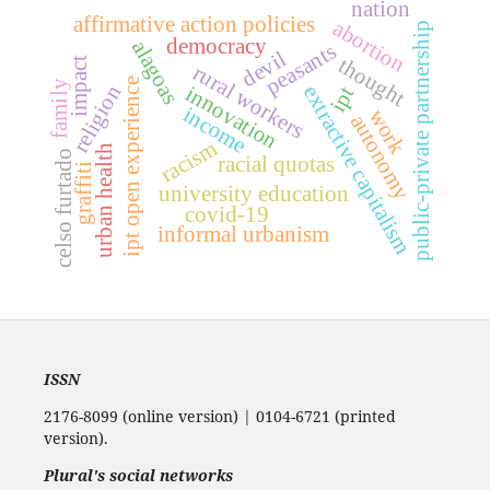
nation
affirmative action policies
abortion
public-private partnership
democracy
alagoas
peasants
devil
thought
impact
rural workers
ipt open experience
family
religion
extractive capitalism
innovation
ipt
income
work
autonomy
racism
urban health
celso furtado
racial quotas
graffiti
university education
covid-19
informal urbanism
ISSN
2176-8099 (online version) | 0104-6721 (printed
version).
Plural's social networks