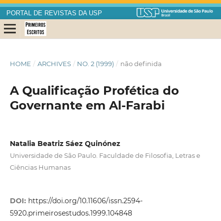
PORTAL DE REVISTAS DA USP
HOME
/
ARCHIVES
/
NO. 2 (1999)
/
não definida
A Qualificação Profética do
Governante em Al-Farabi
Natalia Beatriz Sáez Quinónez
Universidade de São Paulo. Faculdade de Filosofia, Letras e
Ciências Humanas
DOI:
https://doi.org/10.11606/issn.2594-
5920.primeirosestudos.1999.104848