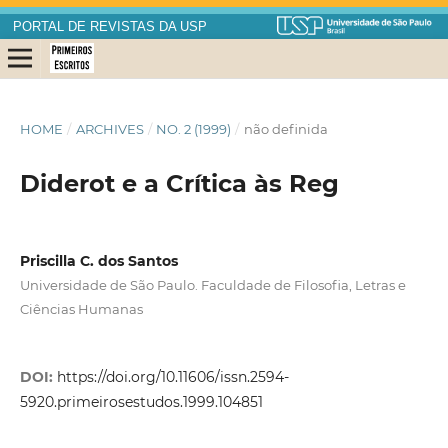
PORTAL DE REVISTAS DA USP
HOME
/
ARCHIVES
/
NO. 2 (1999)
/
não definida
Diderot e a Crítica às Reg
Priscilla C. dos Santos
Universidade de São Paulo. Faculdade de Filosofia, Letras e
Ciências Humanas
DOI:
https://doi.org/10.11606/issn.2594-
5920.primeirosestudos.1999.104851