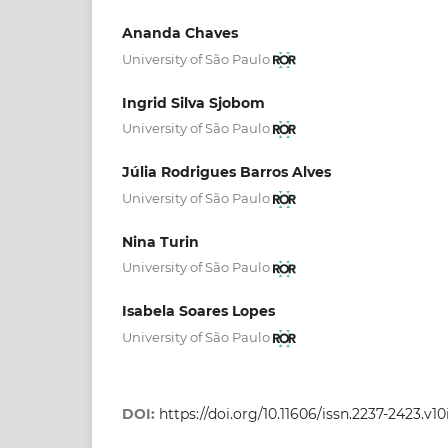
Ananda Chaves
University of São Paulo
Ingrid Silva Sjobom
University of São Paulo
Júlia Rodrigues Barros Alves
University of São Paulo
Nina Turin
University of São Paulo
Isabela Soares Lopes
University of São Paulo
DOI:
https://doi.org/10.11606/issn.2237-2423.v10