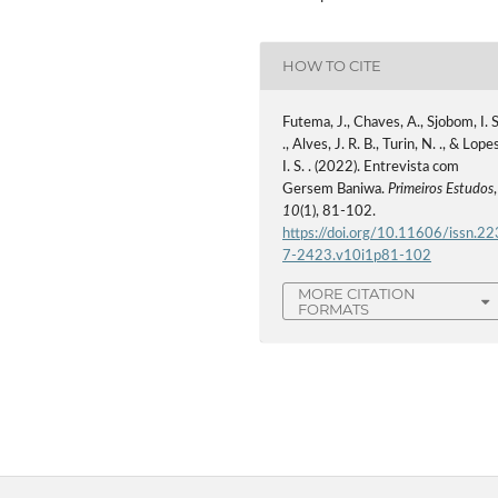
HOW TO CITE
Futema, J., Chaves, A., Sjobom, I. S
., Alves, J. R. B., Turin, N. ., & Lope
I. S. . (2022). Entrevista com
Gersem Baniwa.
Primeiros Estudos
,
10
(1), 81-102.
https://doi.org/10.11606/issn.22
7-2423.v10i1p81-102
MORE CITATION
FORMATS