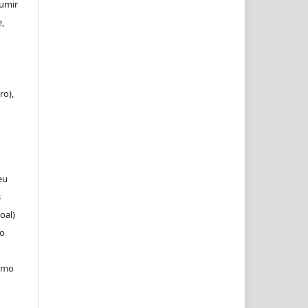
sumir
,
ro),
eu
s
oal)
 o
como