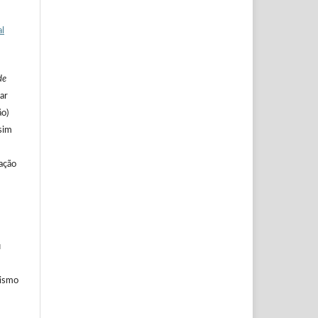
al
de
ar
ão)
sim
cação
u
tismo