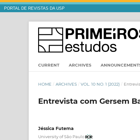
PORTAL DE REVISTAS DA USP
CURRENT
ARCHIVES
ANNOUNCEMENT
HOME
/
ARCHIVES
/
VOL. 10 NO. 1 (2022)
/
Entrevi
Entrevista com Gersem B
Jéssica Futema
University of São Paulo