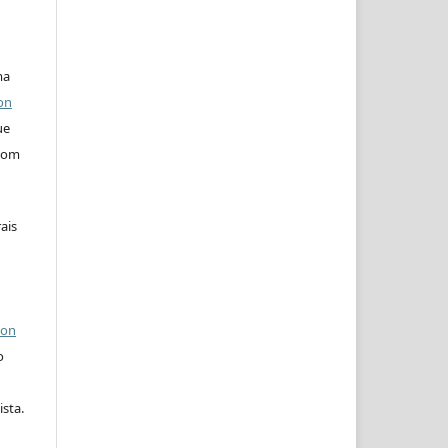
ma
on
ue
 com
ais
ion
o
ista.