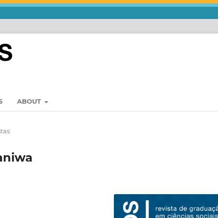
S
ABOUT
stas
aniwa