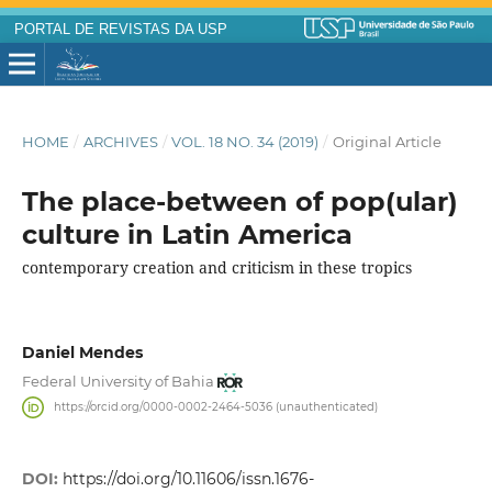
PORTAL DE REVISTAS DA USP
HOME
/
ARCHIVES
/
VOL. 18 NO. 34 (2019)
/
Original Article
The place-between of pop(ular)
culture in Latin America
contemporary creation and criticism in these tropics
Daniel Mendes
Federal University of Bahia
https://orcid.org/0000-0002-2464-5036 (unauthenticated)
DOI:
https://doi.org/10.11606/issn.1676-