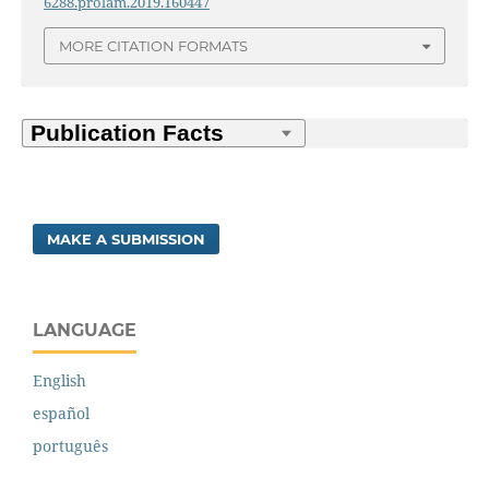
6288.prolam.2019.160447
MORE CITATION FORMATS
MAKE A SUBMISSION
LANGUAGE
English
español
português